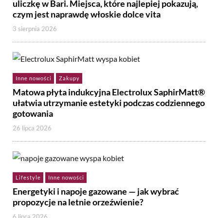
uliczkę w Bari. Miejsca, które najlepiej pokazują,
czym jest naprawdę włoskie dolce vita
3 sierpnia 2026
Inne nowości
Zakupy
Matowa płyta indukcyjna Electrolux SaphirMatt®
ułatwia utrzymanie estetyki podczas codziennego
gotowania
26 lipca 2026
Lifestyle
Inne nowości
Energetyki i napoje gazowane — jak wybrać
propozycje na letnie orzeźwienie?
6 lipca 2026