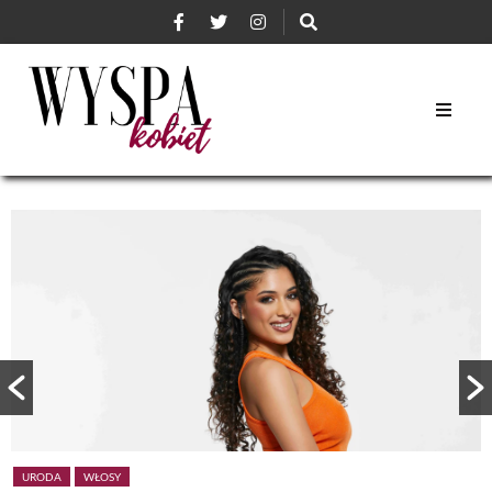
URODA
WŁOSY