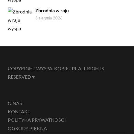
Zbrodnia w raju
3 sierpnia 2026
COPYRIGHT WYSPA-KOBIET.PL ALL RIGHTS
RESERVED ♥
O NAS
KONTAKT
POLITYKA PRYWATNOŚCI
OGRODY PIĘKNA