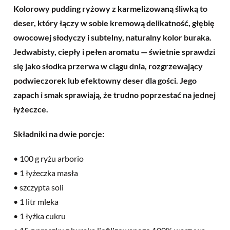
Kolorowy pudding ryżowy z karmelizowaną śliwką to
deser, który łączy w sobie kremową delikatność, głębię
owocowej słodyczy i subtelny, naturalny kolor buraka.
Jedwabisty, ciepły i pełen aromatu — świetnie sprawdzi
się jako słodka przerwa w ciągu dnia, rozgrzewający
podwieczorek lub efektowny deser dla gości. Jego
zapach i smak sprawiają, że trudno poprzestać na jednej
łyżeczce.
Składniki na dwie porcje:
• 100 g ryżu arborio
• 1 łyżeczka masła
• szczypta soli
• 1 litr mleka
• 1 łyżka cukru