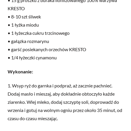
• 15 g proszku z buraka liofilizowanego 100% warzywa
KRESTO
• 8-10 szt śliwek
• 1 łyżka miodu
• 1 łyżeczka cukru trzcinowego
• gałązka rozmarynu
• garść posiekanych orzechów KRESTO
• 1/4 łyżeczki cynamonu
Wykonanie:
1. Wsyp ryż do garnka i podpraż, aż zacznie pachnieć.
Dodaj masło i mieszaj, aby dokładnie obtoczyło każde
ziarenko. Wlej mleko, dodaj szczyptę soli, doprowadź do
wrzenia i gotuj na wolnym ogniu przez około 35 minut, od
czasu do czasu mieszając.