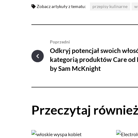
Zobacz artykuły z tematu:
przepisy kulinarne
w
Poprzedni
Odkryj potencjał swoich włos
kategorią produktów Care od 
by Sam McKnight
Przeczytaj równie