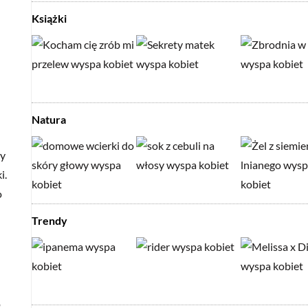
Książki
Natura
zy
i.
o
Trendy
o