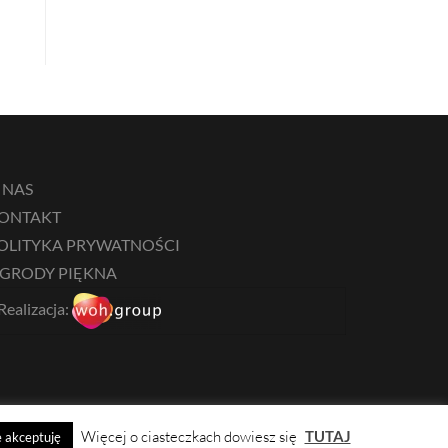
 NAS
ONTAKT
OLITYKA PRYWATNOŚCI
GRODY PIĘKNA
Realizacja:
Więcej o ciasteczkach dowiesz się
TUTAJ
 akceptuję
↑ Wróć na górę strony