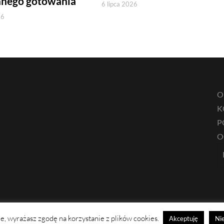
nnego gotowania
6 lipca 2026
26
O
K
P
O
nie, wyrażasz zgodę na korzystanie z plików cookies.
Akceptuję
Nie