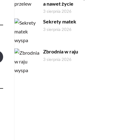
a nawet życie
3 sierpnia 2026
Sekrety matek
3 sierpnia 2026
Zbrodnia w raju
3 sierpnia 2026