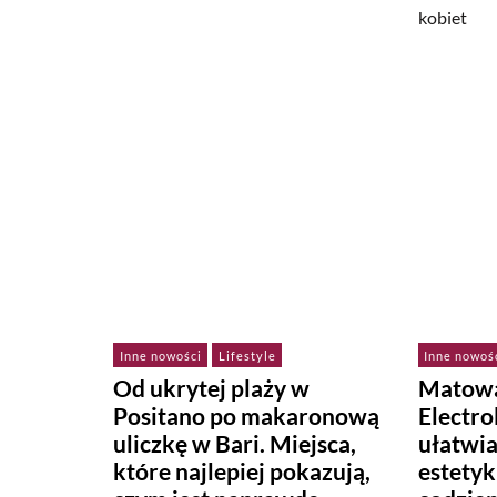
Inne nowości
Lifestyle
Inne nowoś
Od ukrytej plaży w
Matowa
Positano po makaronową
Electr
uliczkę w Bari. Miejsca,
ułatwi
które najlepiej pokazują,
estetyk