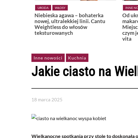
INNE NOWOŚCI
LIFESTYLE
KSIĄŻKI
haterka
Od ukrytej plaży w Positano po
Widzę,
i. Cantu
makaronową uliczkę w Bari.
Miejsca, które najlepiej pokazują,
czym jest naprawdę włoskie dolce
vita
Inne nowości
Kuchnia
Jakie ciasto na Wie
18 marca 2025
Wielkanocne spotkania przy stole to doskonała 