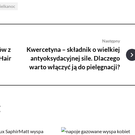
ielkanoc
Następny
ów z
Kwercetyna – składnik o wielkiej
Hair
antyoksydacyjnej sile. Dlaczego
warto włączyć ją do pielęgnacji?
ż