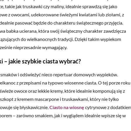
, takie jak truskawki czy maliny, idealnie sprawdzą się jako
owe z owocami, udekorowane świeżymi kwiatami lub ziołami, z
idealnie pasować będzie do charakteru świątecznego przyjęcia.
 babka ucierana, która swój świąteczny charakter zawdzięcza
iązujących do wielkanocnych tradycji. Dzięki takim wypiekom
cześnie nieprzesadnie wymagający.
 – jakie szybkie ciasta wybrać?
 smaków i odświeżyć nieco repertuar domowych wypieków.
elkanoc z przepisami na typowo wiosenne ciasta. O tej porze roku
świeże owoce oraz lekkie kremy, które idealnie komponują się z
iszkopt z kremem mascarpone i truskawkami, który nie tylko
towuje się błyskawicznie.
Ciasto na wiosnę
cytrynowe z dodatkie
orem – zarówno smakiem, jak i wyglądem idealnie wpisze się w