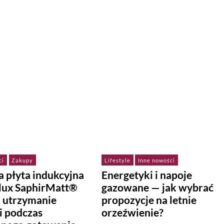
ci
Zakupy
Lifestyle
Inne nowości
 płyta indukcyjna
Energetyki i napoje
olux SaphirMatt®
gazowane — jak wybrać
a utrzymanie
propozycje na letnie
i podczas
orzeźwienie?