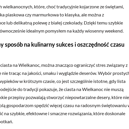
wielkanocnych, które, choć tradycyjnie kojarzone ze świętami,
bka piaskowa czy marmurkowa to klasyka, ale można z
lub delikatną polewę z białej czekolady. Dzięki temu szybkie
równocześnie idealnym pomysłem na każdy wiosenny weekend.
y sposób na kulinarny sukces i oszczędność czasu
 ciasta na Wielkanoc, można znacząco ograniczyć stres związany z
nie tracąc na jakości, smaku i wyglądzie deserów. Wybór prostyc
ypieków w krótszym czasie, co jest szczególnie istotne, gdy lista
ejście do tradycji pokazuje, że ciasta na Wielkanoc nie muszą
kie przepisy pozwalają stworzyć niepowtarzalne desery, które nie
zwolą gospodarzom spędzić więcej czasu na radosnym świętowaniu 
ić na szybkie, efektowne i smaczne rozwiązania, które doskonale
potkań.