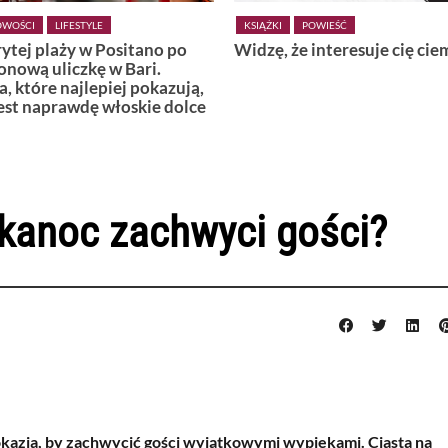
POWIEŚĆ
KSIĄŻKI
POWIEŚĆ
 że interesuje cię ciemność
Wiedźmy z Vardø
lkanoc zachwyci gości?
okazja, by zachwycić gości wyjątkowymi wypiekami. Ciasta na