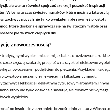
cji, ale warto również spojrzeć szerzej i poszukać inspiracji
ur. Wiosna to czas świeżych smaków, które można z łatwością
w, zachwycających nie tylko wyglądem, ale również prostotą
noc, które doskonale sprawdzą się na świątecznym stole oraz
tmosferę pierwszych ciepłych dni.
dycję z nowoczesnością?
z tradycyjnymi wypiekami, takimi jak babka drożdżowa, mazurki c
e coraz częściej szuka się przepisów na szybkie i efektowne wypiek
asykę z nowoczesnym podejściem do pieczenia. Przykładem takieg
przygotowanie zajmuje nie więcej niż kilkadziesiąt minut.
alny zachwyca lekkością i delikatnym cytrusowym aromatem. Innym
zimno, który nie tylko doskonale smakuje, ale również nie wymaga
 łatwych wypieków.
ęgnąć po inspiracje zaczerpnięte bezpośrednio z natury. Wiosna t