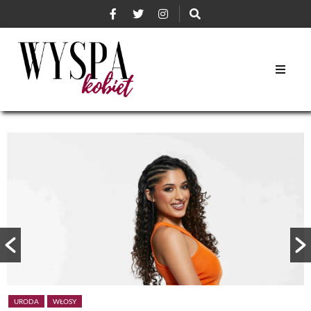
URODA
WŁOSY