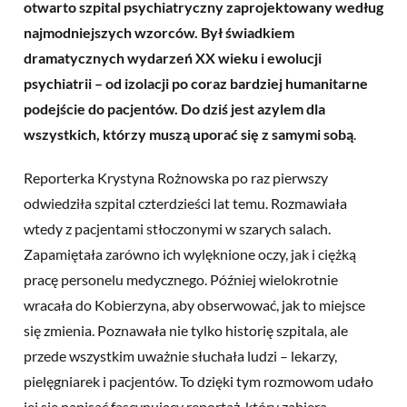
otwarto szpital psychiatryczny zaprojektowany według
najmodniejszych wzorców. Był świadkiem
dramatycznych wydarzeń XX wieku i ewolucji
psychiatrii – od izolacji po coraz bardziej humanitarne
podejście do pacjentów. Do dziś jest azylem dla
wszystkich, którzy muszą uporać się z samymi sobą
.
Reporterka Krystyna Rożnowska po raz pierwszy
odwiedziła szpital czterdzieści lat temu. Rozmawiała
wtedy z pacjentami stłoczonymi w szarych salach.
Zapamiętała zarówno ich wylęknione oczy, jak i ciężką
pracę personelu medycznego. Później wielokrotnie
wracała do Kobierzyna, aby obserwować, jak to miejsce
się zmienia. Poznawała nie tylko historię szpitala, ale
przede wszystkim uważnie słuchała ludzi – lekarzy,
pielęgniarek i pacjentów. To dzięki tym rozmowom udało
jej się napisać fascynujący reportaż, który zabiera