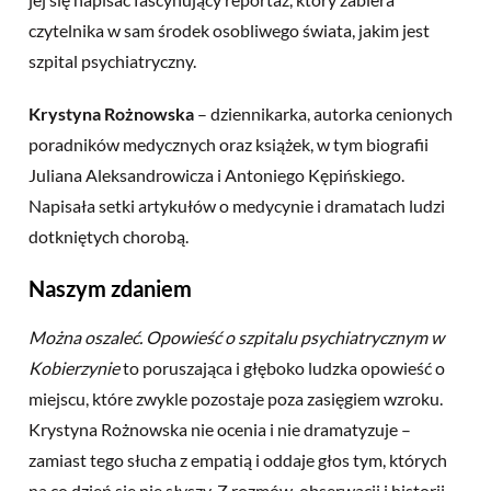
czytelnika w sam środek osobliwego świata, jakim jest
szpital psychiatryczny.
Krystyna Rożnowska
– dziennikarka, autorka cenionych
poradników medycznych oraz książek, w tym biografii
Juliana Aleksandrowicza i Antoniego Kępińskiego.
Napisała setki artykułów o medycynie i dramatach ludzi
dotkniętych chorobą.
Naszym zdaniem
Można oszaleć. Opowieść o szpitalu psychiatrycznym w
Kobierzynie
to poruszająca i głęboko ludzka opowieść o
miejscu, które zwykle pozostaje poza zasięgiem wzroku.
Krystyna Rożnowska nie ocenia i nie dramatyzuje –
zamiast tego słucha z empatią i oddaje głos tym, których
na co dzień się nie słyszy. Z rozmów, obserwacji i historii