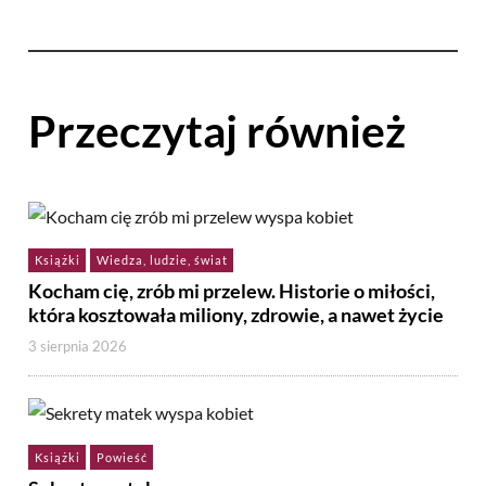
Przeczytaj również
Książki
Wiedza, ludzie, świat
Kocham cię, zrób mi przelew. Historie o miłości,
która kosztowała miliony, zdrowie, a nawet życie
3 sierpnia 2026
Książki
Powieść