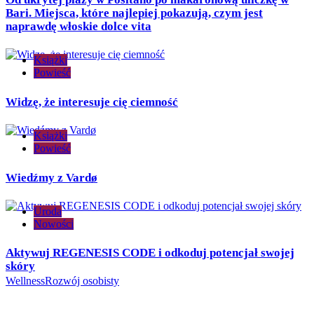
Bari. Miejsca, które najlepiej pokazują, czym jest
naprawdę włoskie dolce vita
Książki
Powieść
Widzę, że interesuje cię ciemność
Książki
Powieść
Wiedźmy z Vardø
Uroda
Nowości
Aktywuj REGENESIS CODE i odkoduj potencjał swojej
skóry
Wellness
Rozwój osobisty