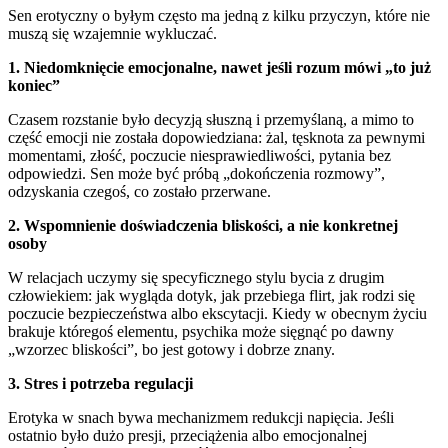
Sen erotyczny o byłym często ma jedną z kilku przyczyn, które nie
muszą się wzajemnie wykluczać.
1. Niedomknięcie emocjonalne, nawet jeśli rozum mówi „to już
koniec”
Czasem rozstanie było decyzją słuszną i przemyślaną, a mimo to
część emocji nie została dopowiedziana: żal, tęsknota za pewnymi
momentami, złość, poczucie niesprawiedliwości, pytania bez
odpowiedzi. Sen może być próbą „dokończenia rozmowy”,
odzyskania czegoś, co zostało przerwane.
2. Wspomnienie doświadczenia bliskości, a nie konkretnej
osoby
W relacjach uczymy się specyficznego stylu bycia z drugim
człowiekiem: jak wygląda dotyk, jak przebiega flirt, jak rodzi się
poczucie bezpieczeństwa albo ekscytacji. Kiedy w obecnym życiu
brakuje któregoś elementu, psychika może sięgnąć po dawny
„wzorzec bliskości”, bo jest gotowy i dobrze znany.
3. Stres i potrzeba regulacji
Erotyka w snach bywa mechanizmem redukcji napięcia. Jeśli
ostatnio było dużo presji, przeciążenia albo emocjonalnej