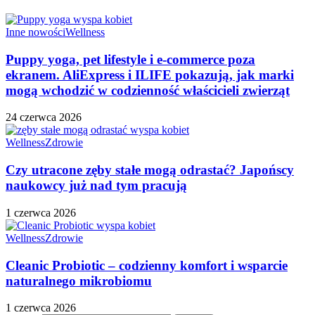
Inne nowości
Wellness
Puppy yoga, pet lifestyle i e-commerce poza
ekranem. AliExpress i ILIFE pokazują, jak marki
mogą wchodzić w codzienność właścicieli zwierząt
24 czerwca 2026
Wellness
Zdrowie
Czy utracone zęby stałe mogą odrastać? Japońscy
naukowcy już nad tym pracują
1 czerwca 2026
Wellness
Zdrowie
Cleanic Probiotic – codzienny komfort i wsparcie
naturalnego mikrobiomu
1 czerwca 2026