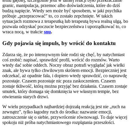
temu głębiej, szczególnie jeśli w tamtej relacji było przekraczanie
granic, manipulacja, przemoc albo doświadczenia, które do dziś
budzą napięcie. Wtedy sen może być sposobem, w jaki psychika
próbuje „przepracować” to, co zostało zepchnięte. W takich
sytuacjach rozmowa z terapeutką lub terapeutą bywa realną ulgą, bo
pozwala odzyskać poczucie bezpieczeństwa i uporządkować to, co
wraca nocą, w trakcie
snu
.
Gdy pojawia się impuls, by wrócić do kontaktu
Zdarza się, że po intensywnym śnie rodzi się chęć, by natychmiast
coś zrobić: napisać, sprawdzić profil, wrócić do rozmów. Warto
wtedy dać sobie oddech. Nocny obraz potrafi wyglądać jak wielki
znak, ale bywa tylko chwilowym skrótem emocji. Bezpieczniej jest
odczekać, aż opadnie fala, i dopiero wtedy sprawdzić, co naprawdę
pozostaje. Czasem pozostaje nic poza zaskoczeniem. Czasem
zostaje tkliwość, którą można przyjąć bez działania. Czasem zostaje
smutek, który domaga się domknięcia we własnym tempie, bez
otwierania starych drzwi.
W wielu przypadkach najbardziej dojrzałą reakcją jest nie „ruch na
zewnątrz”, tylko łagodny ruch do środka: nazwanie emocji,
zatroszczenie się o siebie, przywrócenie równowagi. To daje więcej
spokoju niż próba natychmiastowego rozplątania przeszłości.