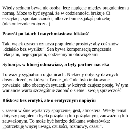
Wtedy sednem bywa nie osoba, lecz napięcie między pragnieniem a
normą. Może to być sygnał, że w codzienności brakuje Ci
ekscytacji, spontaniczności, albo że tłumisz jakąś potrzebę
(niekoniecznie erotyczną).
Powrót po latach i natychmiastowa bliskość
Taki wątek czasem oznacza pragnienie prostoty: aby coś znów
„działało bez wysiłku”. Sen bywa kompensacją zmęczenia
relacjami, negocjacjami, codziennymi obowiązkami.
Sytuacja, w której odmawiasz, a były partner naciska
To ważny sygnał snu o granicach. Niekiedy dotyczy dawnych
doświadczeń, w których Twoje „nie” nie było traktowane
poważnie, albo obecnych sytuacji, w których czujesz presję. W tym
wariancie warto szczególnie zadbać o siebie i swoją sprawczość.
Bliskość bez erotyki, ale o erotycznym napięciu
Czasem w śnie wystarczy spojrzenie, gest, atmosfera. Wtedy temat
dotyczy pragnienia bycia pożądaną lub pożądanym, zauważoną lub
zauważonym. To może być bardzo delikatna wskazówka:
„potrzebuję więcej uwagi, czułości, rozmowy, czasu”.