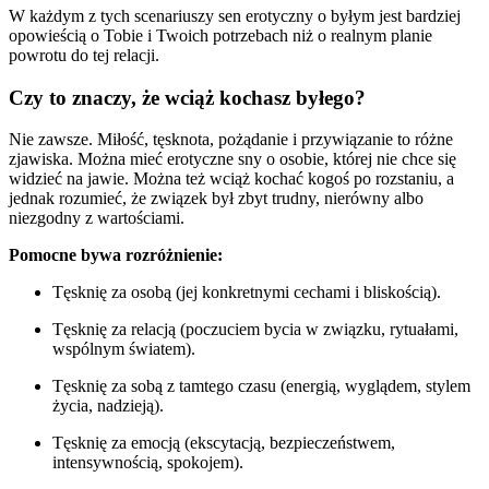
W każdym z tych scenariuszy sen erotyczny o byłym jest bardziej
opowieścią o Tobie i Twoich potrzebach niż o realnym planie
powrotu do tej relacji.
Czy to znaczy, że wciąż kochasz byłego?
Nie zawsze. Miłość, tęsknota, pożądanie i przywiązanie to różne
zjawiska. Można mieć erotyczne sny o osobie, której nie chce się
widzieć na jawie. Można też wciąż kochać kogoś po rozstaniu, a
jednak rozumieć, że związek był zbyt trudny, nierówny albo
niezgodny z wartościami.
Pomocne bywa rozróżnienie:
Tęsknię za osobą (jej konkretnymi cechami i bliskością).
Tęsknię za relacją (poczuciem bycia w związku, rytuałami,
wspólnym światem).
Tęsknię za sobą z tamtego czasu (energią, wyglądem, stylem
życia, nadzieją).
Tęsknię za emocją (ekscytacją, bezpieczeństwem,
intensywnością, spokojem).