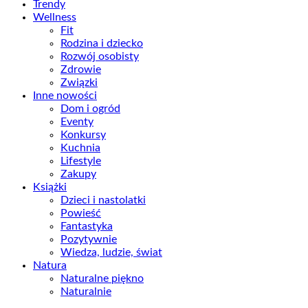
Trendy
Wellness
Fit
Rodzina i dziecko
Rozwój osobisty
Zdrowie
Związki
Inne nowości
Dom i ogród
Eventy
Konkursy
Kuchnia
Lifestyle
Zakupy
Książki
Dzieci i nastolatki
Powieść
Fantastyka
Pozytywnie
Wiedza, ludzie, świat
Natura
Naturalne piękno
Naturalnie