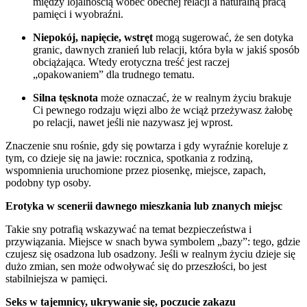
między lojalnością wobec obecnej relacji a naturalną pracą
pamięci i wyobraźni.
Niepokój, napięcie, wstręt
mogą sugerować, że sen dotyka
granic, dawnych zranień lub relacji, która była w jakiś sposób
obciążająca. Wtedy erotyczna treść jest raczej
„opakowaniem” dla trudnego tematu.
Silna tęsknota
może oznaczać, że w realnym życiu brakuje
Ci pewnego rodzaju więzi albo że wciąż przeżywasz żałobę
po relacji, nawet jeśli nie nazywasz jej wprost.
Znaczenie snu rośnie, gdy się powtarza i gdy wyraźnie koreluje z
tym, co dzieje się na jawie: rocznica, spotkania z rodziną,
wspomnienia uruchomione przez piosenkę, miejsce, zapach,
podobny typ osoby.
Erotyka w scenerii dawnego mieszkania lub znanych miejsc
Takie sny potrafią wskazywać na temat bezpieczeństwa i
przywiązania. Miejsce w snach bywa symbolem „bazy”: tego, gdzie
czujesz się osadzona lub osadzony. Jeśli w realnym życiu dzieje się
dużo zmian, sen może odwoływać się do przeszłości, bo jest
stabilniejsza w pamięci.
Seks w tajemnicy, ukrywanie się, poczucie zakazu