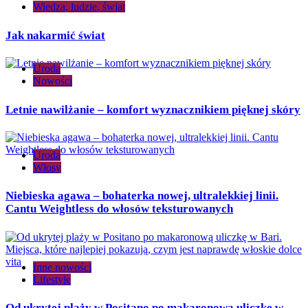
Wiedza, ludzie, świat
Jak nakarmić świat
Uroda
Nowości
Letnie nawilżanie – komfort wyznacznikiem pięknej skóry
Uroda
Włosy
Niebieska agawa – bohaterka nowej, ultralekkiej linii.
Cantu Weightless do włosów teksturowanych
Inne nowości
Lifestyle
Od ukrytej plaży w Positano po makaronową uliczkę w