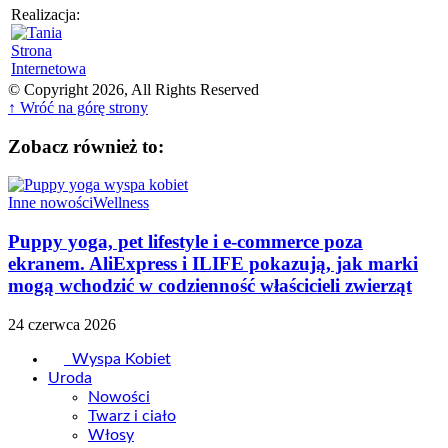
Realizacja:
© Copyright 2026, All Rights Reserved
↑ Wróć na górę strony
Zobacz również to:
Inne nowości
Wellness
Puppy yoga, pet lifestyle i e-commerce poza
ekranem. AliExpress i ILIFE pokazują, jak marki
mogą wchodzić w codzienność właścicieli zwierząt
24 czerwca 2026
Wyspa Kobiet
Uroda
Nowości
Twarz i ciało
Włosy