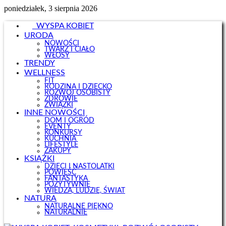
poniedziałek, 3 sierpnia 2026
WYSPA KOBIET
URODA
NOWOŚCI
TWARZ I CIAŁO
WŁOSY
TRENDY
WELLNESS
FIT
RODZINA I DZIECKO
ROZWÓJ OSOBISTY
ZDROWIE
ZWIĄZKI
INNE NOWOŚCI
DOM I OGRÓD
EVENTY
KONKURSY
KUCHNIA
LIFESTYLE
ZAKUPY
KSIĄŻKI
DZIECI I NASTOLATKI
POWIEŚĆ
FANTASTYKA
POZYTYWNIE
WIEDZA, LUDZIE, ŚWIAT
NATURA
NATURALNE PIĘKNO
NATURALNIE