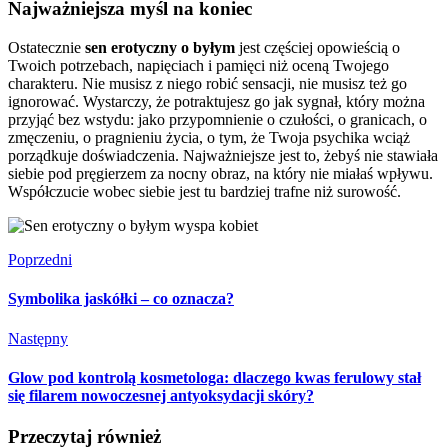
Najważniejsza myśl na koniec
Ostatecznie
sen erotyczny o byłym
jest częściej opowieścią o
Twoich potrzebach, napięciach i pamięci niż oceną Twojego
charakteru. Nie musisz z niego robić sensacji, nie musisz też go
ignorować. Wystarczy, że potraktujesz go jak sygnał, który można
przyjąć bez wstydu: jako przypomnienie o czułości, o granicach, o
zmęczeniu, o pragnieniu życia, o tym, że Twoja psychika wciąż
porządkuje doświadczenia. Najważniejsze jest to, żebyś nie stawiała
siebie pod pręgierzem za nocny obraz, na który nie miałaś wpływu.
Współczucie wobec siebie jest tu bardziej trafne niż surowość.
Poprzedni
Symbolika jaskółki – co oznacza?
Następny
Glow pod kontrolą kosmetologa: dlaczego kwas ferulowy stał
się filarem nowoczesnej antyoksydacji skóry?
Przeczytaj również