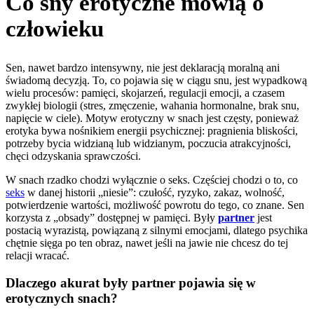
Co sny erotyczne mówią o
człowieku
Sen, nawet bardzo intensywny, nie jest deklaracją moralną ani
świadomą decyzją. To, co pojawia się w ciągu snu, jest wypadkową
wielu procesów: pamięci, skojarzeń, regulacji emocji, a czasem
zwykłej biologii (stres, zmęczenie, wahania hormonalne, brak snu,
napięcie w ciele). Motyw erotyczny w snach jest częsty, ponieważ
erotyka bywa nośnikiem energii psychicznej: pragnienia bliskości,
potrzeby bycia widzianą lub widzianym, poczucia atrakcyjności,
chęci odzyskania sprawczości.
W snach rzadko chodzi wyłącznie o seks. Częściej chodzi o to, co
seks
w danej historii „niesie”: czułość, ryzyko, zakaz, wolność,
potwierdzenie wartości, możliwość powrotu do tego, co znane. Sen
korzysta z „obsady” dostępnej w pamięci. Były
partner
jest
postacią wyrazistą, powiązaną z silnymi emocjami, dlatego psychika
chętnie sięga po ten obraz, nawet jeśli na jawie nie chcesz do tej
relacji wracać.
Dlaczego akurat były partner pojawia się w
erotycznych snach?