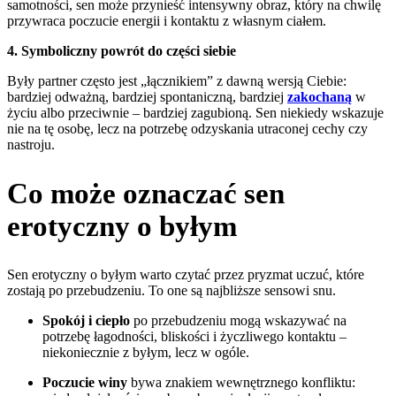
samotności, sen może przynieść intensywny obraz, który na chwilę
przywraca poczucie energii i kontaktu z własnym ciałem.
4. Symboliczny powrót do części siebie
Były partner często jest „łącznikiem” z dawną wersją Ciebie:
bardziej odważną, bardziej spontaniczną, bardziej
zakochaną
w
życiu albo przeciwnie – bardziej zagubioną. Sen niekiedy wskazuje
nie na tę osobę, lecz na potrzebę odzyskania utraconej cechy czy
nastroju.
Co może oznaczać sen
erotyczny o byłym
Sen erotyczny o byłym warto czytać przez pryzmat uczuć, które
zostają po przebudzeniu. To one są najbliższe sensowi snu.
Spokój i ciepło
po przebudzeniu mogą wskazywać na
potrzebę łagodności, bliskości i życzliwego kontaktu –
niekoniecznie z byłym, lecz w ogóle.
Poczucie winy
bywa znakiem wewnętrznego konfliktu: