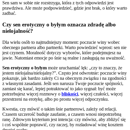
Sen sam w sobie nie rozstrzyga, która z tych odpowiedzi jest
prawdziwa. Ale może podpowiedzieć, gdzie jest brak, o który warto
zadbać.
Czy sen erotyczny o byłym oznacza zdradę albo
nielojalność?
Dla wielu osób to najtrudniejszy moment: poczucie winy wobec
obecnego partnera albo partnerki. Warto powiedzieć wprost: sen nie
jest czynem. Moralność dotyczy wyborów, które podejmujesz na
jawie. Natomiast emocje po śnie są realne i zasługują na uważność.
Sen erotyczny o byłym
może uruchamiać lęk: „czy to znaczy, że
jestem nielojalna/nielojalny?”. Często jest odwrotnie: poczucie winy
pokazuje, jak bardzo zależy Ci na obecnym związku i na zgodności
z własnymi zasadami. Jeśli sen narusza Twoje poczucie spójności,
zamiast się karać, lepiej potraktować to jako sygnał: być może
potrzebujesz więcej rozmowy o
bliskości
, więcej czułości, więcej
przestrzeni na erotykę, albo po prostu więcej odpoczynku.
Kwestia, czy mówić o takim śnie partnerowi, zależy od relacji.
Czasem szczerość buduje zaufanie, a czasem wnosi niepotrzebną
ranę. Zdrowym kryterium jest intencja: czy mówisz, aby zbliżyć się
i coś wspólnie poprawić, czy raczej, by rozładować winę kosztem
drugiej osoby.