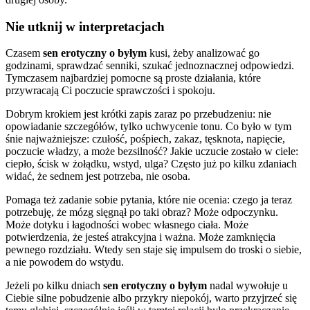
Nie utknij w interpretacjach
Czasem
sen erotyczny o byłym
kusi, żeby analizować go
godzinami, sprawdzać senniki, szukać jednoznacznej odpowiedzi.
Tymczasem najbardziej pomocne są proste działania, które
przywracają Ci poczucie sprawczości i spokoju.
Dobrym krokiem jest krótki zapis zaraz po przebudzeniu: nie
opowiadanie szczegółów, tylko uchwycenie tonu. Co było w tym
śnie najważniejsze: czułość, pośpiech, zakaz, tęsknota, napięcie,
poczucie władzy, a może bezsilność? Jakie uczucie zostało w ciele:
ciepło, ścisk w żołądku, wstyd, ulga? Często już po kilku zdaniach
widać, że sednem jest potrzeba, nie osoba.
Pomaga też zadanie sobie pytania, które nie ocenia: czego ja teraz
potrzebuję, że mózg sięgnął po taki obraz? Może odpoczynku.
Może dotyku i łagodności wobec własnego ciała. Może
potwierdzenia, że jesteś atrakcyjna i ważna. Może zamknięcia
pewnego rozdziału. Wtedy sen staje się impulsem do troski o siebie,
a nie powodem do wstydu.
Jeżeli po kilku dniach
sen erotyczny o byłym
nadal wywołuje u
Ciebie silne pobudzenie albo przykry niepokój, warto przyjrzeć się