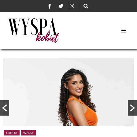
URODA
WŁOSY