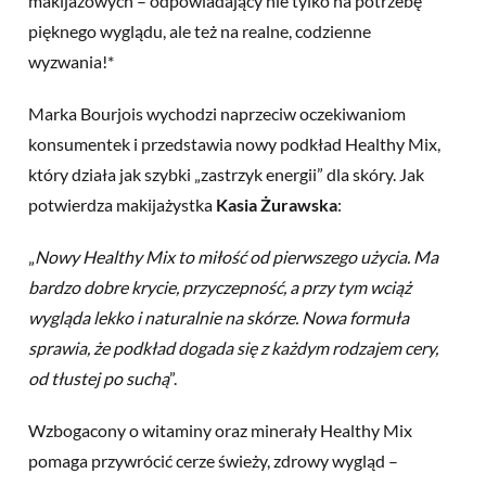
makijażowych – odpowiadający nie tylko na potrzebę
pięknego wyglądu, ale też na realne, codzienne
wyzwania!*
Marka Bourjois wychodzi naprzeciw oczekiwaniom
konsumentek i przedstawia nowy podkład Healthy Mix,
który działa jak szybki „zastrzyk energii” dla skóry. Jak
potwierdza makijażystka
Kasia Żurawska
:
„
Nowy Healthy Mix to miłość od pierwszego użycia. Ma
bardzo
dobre krycie
, przyczepność, a przy tym wciąż
wygląda lekko i naturalnie na skórze. Nowa formuła
sprawia, że podkład dogada się z każdym rodzajem cery,
od tłustej po suchą
”.
Wzbogacony o witaminy oraz minerały Healthy Mix
pomaga przywrócić cerze świeży, zdrowy wygląd –