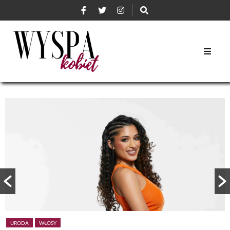
URODA
WŁOSY