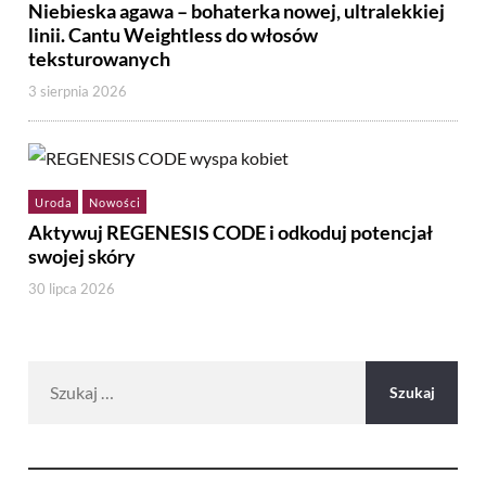
Niebieska agawa – bohaterka nowej, ultralekkiej
linii. Cantu Weightless do włosów
teksturowanych
3 sierpnia 2026
Uroda
Nowości
Aktywuj REGENESIS CODE i odkoduj potencjał
swojej skóry
30 lipca 2026
Szukaj: