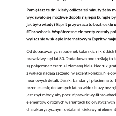
Pamiętasz te dni, kiedy odliczałeś minuty żeby m
wydawało się możliwe dopóki najlepsi kumple byl
jak było wtedy? Esprit przywraca to beztroskie 
#Throwback. Współczesne elementy zostały połąc
wyłącznie w sklepie internetowym Esprit w maju
Od dopasowanych spodenek kolarskich i krótkich t
prawdziwy styl lat 80. Dodatkowo podkreślają to kol
są połączone z czernią i złamaną bielą. Nadruki gr
z wakacji nadają szczególny akcent kolekcji. Nie 
neonowych detali. Daszki, bandany i płócienna torb
przeniesie się do tamtych lat na widok bluzy be
jest zbyt młody, aby poczuć prawdziwy #throwback.
elementów o różnych wariantach kolorystycznych j
charakterystycznymi detalami i ciekawymi elementa