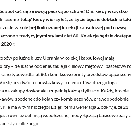
óc spotkać się ze swoją paczką po szkole? Dni, kiedy wszystko
i razem z tobą? Kiedy wierzyłeś, że życie będzie dokładnie tak
uczucie w kolejnej limitowanej kolekcji kapsułowej pod nazwą
zone z tradycyjnymi stylami z lat 80. Kolekcja będzie dostęp
 2020 r.
opów po luźne bluzy. Ubrania w kolekcji kapsułowej mają
ory – delikatne odcienie, takie jak liliowy, miętowy i pastelowy r
aficzne typowe dla lat 80. i komiksowe printy przedstawiające scen
obyło się bez dwóch obowiązkowych elementów: dużego loga i
a na zakupy doskonale uzupełnią każdą stylizacje. Każdy, kto nie
z rękawów, spodenek do kolan czy kombinezonów, prawdopodobnie
 Nie ma w tym nic złego! Dzięki temu Generacja Z odkryje, że 21
est również definicją współczesnej mody, łączącą basicowe bazy z
mi stylu ulicznego.