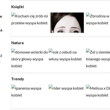
Książki
ie
na
Natura
óż
y
Trendy