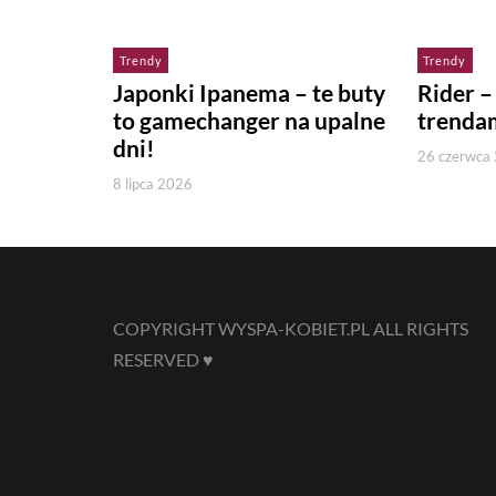
Trendy
Trendy
Japonki Ipanema – te buty
Rider –
to gamechanger na upalne
trenda
dni!
26 czerwca
8 lipca 2026
COPYRIGHT WYSPA-KOBIET.PL ALL RIGHTS
RESERVED ♥