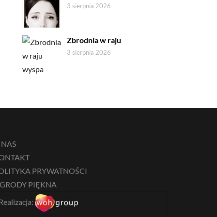
3 sierpnia 2026
Zbrodnia w raju
3 sierpnia 2026
 NAS
ONTAKT
OLITYKA PRYWATNOŚCI
GRODY PIĘKNA
Realizacja: