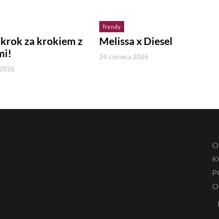
Trendy
 krok za krokiem z
Melissa x Diesel
mi!
24 czerwca 2026
 2026
O
K
P
O