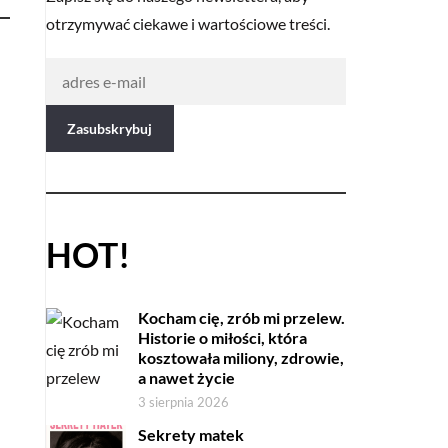
otrzymywać ciekawe i wartościowe treści.
HOT!
Kocham cię, zrób mi przelew.
Historie o miłości, która
kosztowała miliony, zdrowie,
a nawet życie
3 sierpnia 2026
Sekrety matek