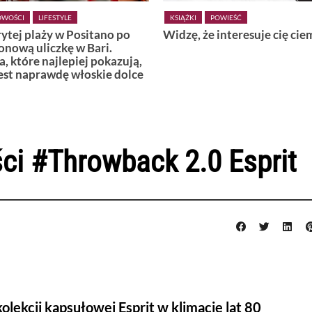
KSIĄŻKI
POWIEŚĆ
KSIĄŻKI
POWIEŚĆ
Widzę, że interesuje cię ciemność
Wiedźmy z Vardø
ci #Throwback 2.0 Esprit
olekcji kapsułowej Esprit w klimacie lat 80