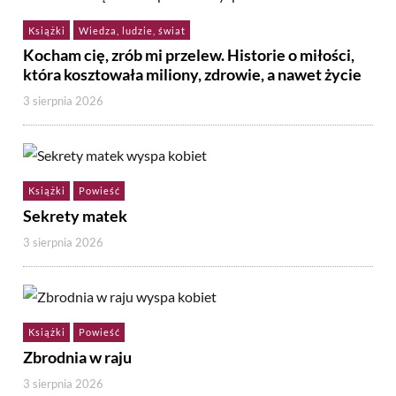
Książki
Wiedza, ludzie, świat
Kocham cię, zrób mi przelew. Historie o miłości,
która kosztowała miliony, zdrowie, a nawet życie
3 sierpnia 2026
Książki
Powieść
Sekrety matek
3 sierpnia 2026
Książki
Powieść
Zbrodnia w raju
3 sierpnia 2026