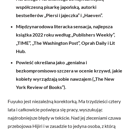
współczesną
pisarkę japońską, autorki
bestsellerów „Piersi i jajeczka” i „Haeven”.
Międzynarodowa literacka sensacja, najlepsza
książka 2022 roku według „Publishers Weekly”,
„TIME”, „The Washington Post”, Oprah Daily i Lit
Hub.
Powieść określana jako „genialna i
bezkompromisowo szczera w ocenie krzywd, jakie
kobiety wyrządzają
sobie nawzajem („The New
York Review of Books”).
Fuyuko jest niezależną korektorką. Ma trzydzieści cztery
lata i całkowicie poświęca się pracy, wyszukując
najdrobniejsze błędy w tekście. Nad jej zleceniami czuwa
przebojowa Hijiri i w zasadzie to jedyna osoba, z którą