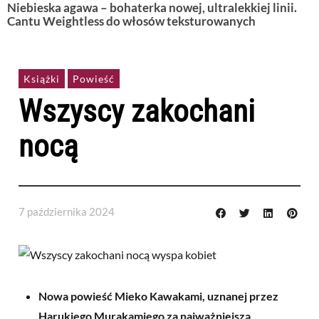
Niebieska agawa – bohaterka nowej, ultralekkiej linii.
Cantu Weightless do włosów teksturowanych
Książki
Powieść
Wszyscy zakochani
nocą
7 października 2024
Nowa powieść Mieko Kawakami, uznanej przez
Harukiego Murakamiego za najważniejszą