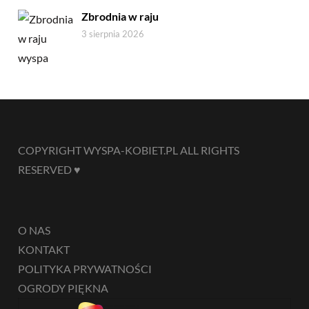
Zbrodnia w raju
3 sierpnia 2026
COPYRIGHT WYSPA-KOBIET.PL ALL RIGHTS
RESERVED ♥
O NAS
KONTAKT
POLITYKA PRYWATNOŚCI
OGRODY PIĘKNA