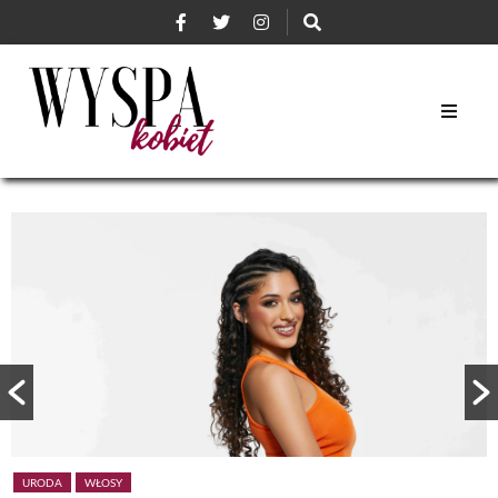
URODA
WŁOSY