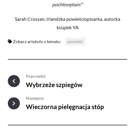
pochłonęłam!”
Sarah Crossan, irlandzka powieściopisarka, autorka
książek YA
Zobacz artykuły z tematu:
powieść
Poprzedni
Wybrzeże szpiegów
Następny
Wieczorna pielęgnacja stóp