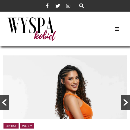
URODA
WŁOSY