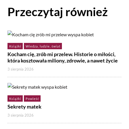
Przeczytaj również
Książki
Wiedza, ludzie, świat
Kocham cię, zrób mi przelew. Historie o miłości,
która kosztowała miliony, zdrowie, a nawet życie
3 sierpnia 2026
Książki
Powieść
Sekrety matek
3 sierpnia 2026