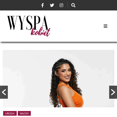
URODA
WŁOSY