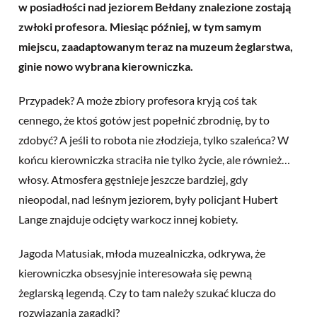
w posiadłości nad jeziorem Bełdany znalezione zostają
zwłoki profesora. Miesiąc później, w tym samym
miejscu, zaadaptowanym teraz na muzeum żeglarstwa,
ginie nowo wybrana kierowniczka.
Przypadek? A może zbiory profesora kryją coś tak
cennego, że ktoś gotów jest popełnić zbrodnię, by to
zdobyć? A jeśli to robota nie złodzieja, tylko szaleńca? W
końcu kierowniczka straciła nie tylko życie, ale również…
włosy. Atmosfera gęstnieje jeszcze bardziej, gdy
nieopodal, nad leśnym jeziorem, były policjant Hubert
Lange znajduje odcięty warkocz innej kobiety.
Jagoda Matusiak, młoda muzealniczka, odkrywa, że
kierowniczka obsesyjnie interesowała się pewną
żeglarską legendą. Czy to tam należy szukać klucza do
rozwiązania zagadki?