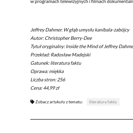
w programach telewizyjnych i filmach dokumental
Jeffrey Dahmer. W głąb umysłu kanibala-zabójcy
Autor: Christopher Berry-Dee
Tytuł oryginalny: Inside the Mind of Jeffrey Dahme
Przekład: Radosław Madejski
Gatunek: literatura faktu
Oprawa: miękka
Liczba stron: 256
Cena: 44,99 zł
Zobacz artykuły z tematu:
literatura faktu