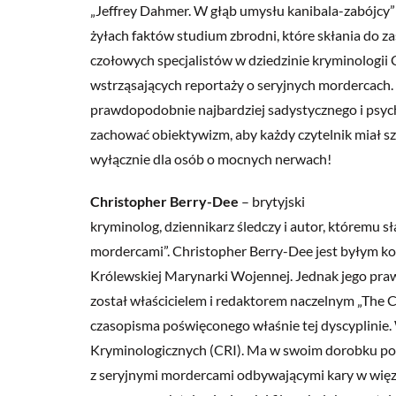
„Jeffrey Dahmer. W głąb umysłu kanibala-zabójcy”
żyłach faktów studium zbrodni, które skłania do z
czołowych specjalistów w dziedzinie kryminologii
wstrząsających reportaży o seryjnych mordercach. 
prawdopodobnie najbardziej sadystycznego i psych
zachować obiektywizm, aby każdy czytelnik miał s
wyłącznie dla osób o mocnych nerwach!
Christopher Berry-Dee
– brytyjski
kryminolog, dziennikarz śledczy i autor, któremu s
mordercami”. Christopher Berry-Dee jest byłym k
Królewskiej Marynarki Wojennej. Jednak jego pra
został właścicielem i redaktorem naczelnym „The C
czasopisma poświęconego właśnie tej dyscyplinie
Kryminologicznych (CRI). Ma w swoim dorobku po
z seryjnymi mordercami odbywającymi kary w więzie