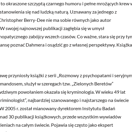
 to okraszone szczyptą czarnego humoru i pełne mrożących krew 
astanowienia się nad ludzką naturą. Uznawany za jednego z
 Christopher Berry-Dee nie ma sobie równych jako autor
W swojej najnowszej publikacji zagłębia się w umysł
opatycznego zabójcy wszech czasów. Co ważne, stara się przy ty
zansę poznać Dahmera i osądzić go z własnej perspektywy. Książka
ławę przyniosły książki z serii „Rozmowy z psychopatami i seryjny
omandosem, służył w szeregach tzw. „Zielonych Beretów”
wdziwym powołaniem okazała się kryminologia. W wieku 49 lat
riminologist”, najbardziej szanowanego i najstarszego na świecie
. W 2005 r. został mianowany dyrektorem Instytutu Badań
nad 30 publikacji książkowych, przede wszystkim wywiadów
niach na całym świecie. Pojawia się często jako ekspert