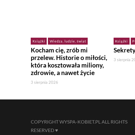
Książki
Wiedza, ludzie, świat
Książki
P
Kocham cię, zrób mi
Sekret
przelew. Historie o miłości,
3 sierpnia 
która kosztowała miliony,
zdrowie, a nawet życie
3 sierpnia 2026
COPYRIGHT WYSPA-KOBIET.PL ALL RIGHTS
RESERVED ♥