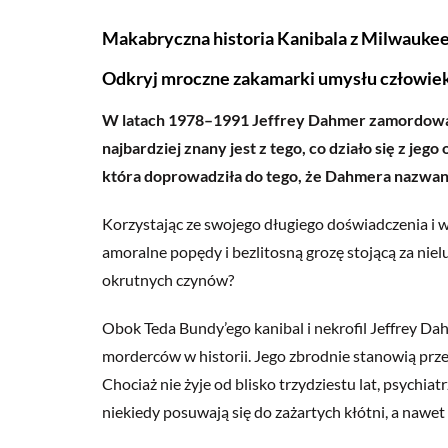
Makabryczna historia Kanibala z Milwauke
Odkryj mroczne zakamarki umysłu człowiek
W latach 1978–1991 Jeffrey Dahmer zamordował
najbardziej znany jest z tego, co działo się z jeg
która doprowadziła do tego, że Dahmera nazwan
Korzystając ze swojego długiego doświadczenia i w
amoralne popędy i bezlitosną grozę stojącą za ni
okrutnych czynów?
Obok Teda Bundy’ego kanibal i nekrofil Jeffrey Da
morderców w historii. Jego zbrodnie stanowią prze
Chociaż nie żyje od blisko trzydziestu lat, psychia
niekiedy posuwają się do zażartych kłótni, a naw