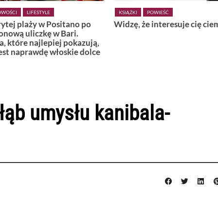
POWIEŚĆ
KSIĄŻKI
POWIEŚĆ
 że interesuje cię ciemność
Wiedźmy z Vardø
łąb umysłu kanibala-