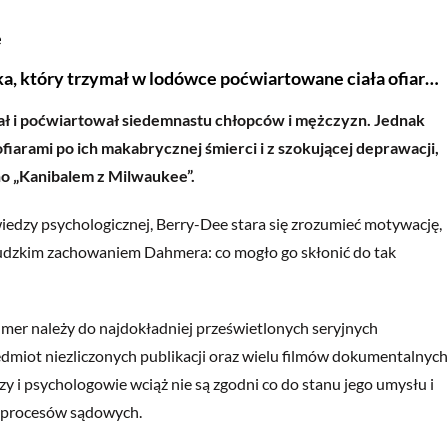
e
a, który trzymał w lodówce poćwiartowane ciała ofiar…
 i poćwiartował siedemnastu chłopców i mężczyzn. Jednak
o ofiarami po ich makabrycznej śmierci i z szokującej deprawacji,
o „Kanibalem z Milwaukee”.
iedzy psychologicznej, Berry-Dee stara się zrozumieć motywację,
eludzkim zachowaniem Dahmera: co mogło go skłonić do tak
hmer należy do najdokładniej prześwietlonych seryjnych
dmiot niezliczonych publikacji oraz wielu filmów dokumentalnych
trzy i psychologowie wciąż nie są zgodni co do stanu jego umysłu i
et procesów sądowych.