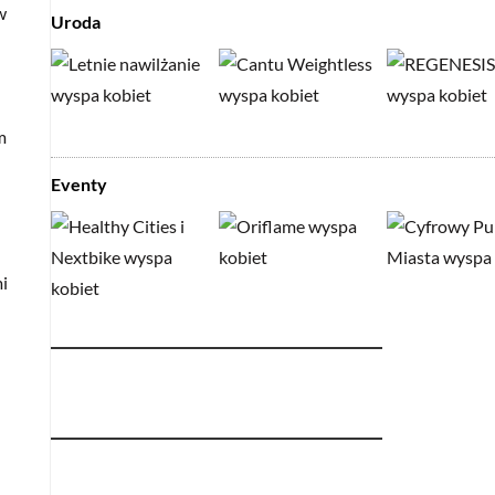
w
Uroda
m
Eventy
mi