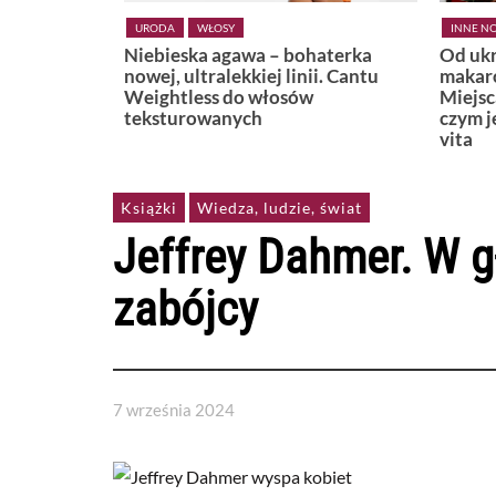
INNE NOWOŚCI
LIFESTYLE
KSIĄŻKI
haterka
Od ukrytej plaży w Positano po
Widzę,
i. Cantu
makaronową uliczkę w Bari.
Miejsca, które najlepiej pokazują,
czym jest naprawdę włoskie dolce
vita
Książki
Wiedza, ludzie, świat
Jeffrey Dahmer. W g
zabójcy
7 września 2024