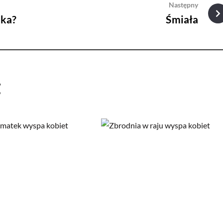
Następny
aka?
Śmiała
ż