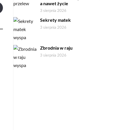
a nawet życie
3 sierpnia 2026
Sekrety matek
3 sierpnia 2026
Zbrodnia w raju
3 sierpnia 2026