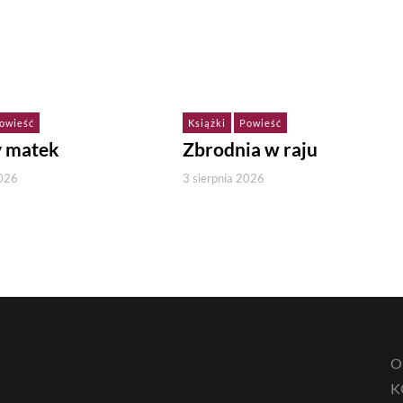
owieść
Książki
Powieść
y matek
Zbrodnia w raju
2026
3 sierpnia 2026
O
K