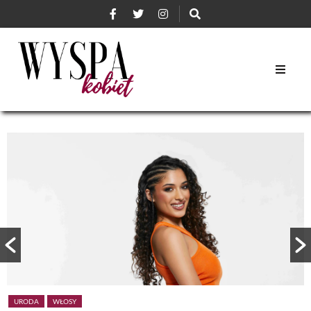
URODA
WŁOSY