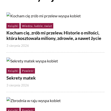
Książki
Wiedza, ludzie, świat
Kocham cię, zrób mi przelew. Historie o miłości,
która kosztowała miliony, zdrowie, a nawet życie
3 sierpnia 2026
Książki
Powieść
Sekrety matek
3 sierpnia 2026
Książki
Powieść