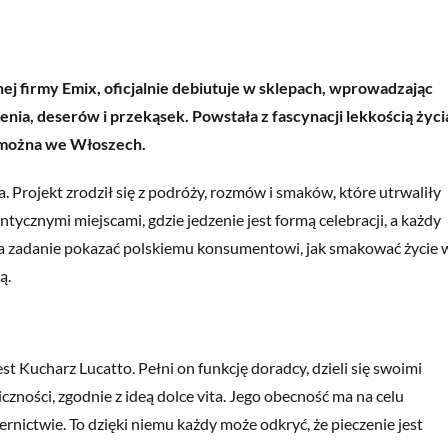
nej firmy Emix, oficjalnie debiutuje w sklepach, wprowadzając
ia, deserów i przekąsek. Powstała z fascynacji lekkością życi
ć można we Włoszech.
ta. Projekt zrodził się z podróży, rozmów i smaków, które utrwaliły
entycznymi miejscami, gdzie jedzenie jest formą celebracji, a każdy
za zadanie pokazać polskiemu konsumentowi, jak smakować życie 
ą.
t Kucharz Lucatto. Pełni on funkcję doradcy, dzieli się swoimi
zności, zgodnie z ideą dolce vita. Jego obecność ma na celu
ctwie. To dzięki niemu każdy może odkryć, że pieczenie jest