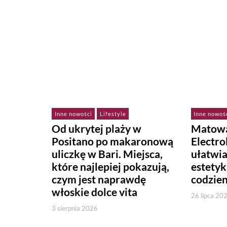
Inne nowości
Lifestyle
Inne nowoś
Od ukrytej plaży w
Matowa
Positano po makaronową
Electr
uliczkę w Bari. Miejsca,
ułatwi
które najlepiej pokazują,
estetyk
czym jest naprawdę
codzie
włoskie dolce vita
26 lipca 20
3 sierpnia 2026