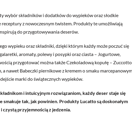
gaty wybór składników i dodatków do wypieków oraz słodkie
e receptury z nowoczesnym twistem. Produkty te umożliwiają
 inspirują do przygotowywania deserów.
o wypieku oraz składniki, dzięki którym każdy może poczuć się
alaretki, aromaty, polewy i posypki oraz ciasta – Jogurtowe,
atwością przygotować można także Czekoladową kopułę – Zuccotto
m, a nawet Babeczki piernikowe z kremem o smaku marcepanowy
ejście marki do świątecznych wypieków.
kładnikom i intuicyjnym rozwiązaniom, każdy deser staje się
ze smakuje tak, jak powinien. Produkty Lucatto są doskonałym
 czystą przyjemnością z jedzenia.