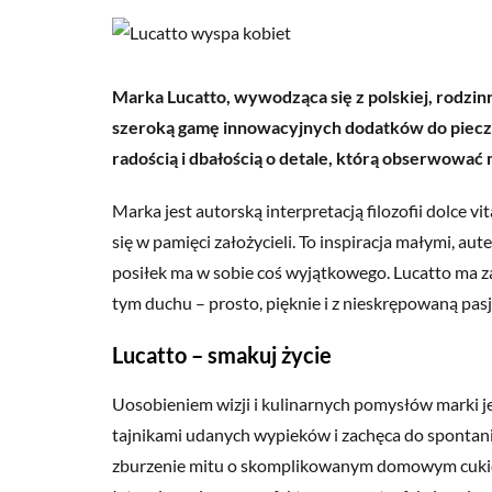
Marka Lucatto, wywodząca się z polskiej, rodzin
szeroką gamę innowacyjnych dodatków do pieczen
radością i dbałością o detale, którą obserwowa
Marka jest autorską interpretacją filozofii dolce vi
się w pamięci założycieli. To inspiracja małymi, aut
posiłek ma w sobie coś wyjątkowego. Lucatto ma 
tym duchu – prosto, pięknie i z nieskrępowaną pasj
Lucatto – smakuj życie
Uosobieniem wizji i kulinarnych pomysłów marki jes
tajnikami udanych wypieków i zachęca do spontanic
zburzenie mitu o skomplikowanym domowym cukierni