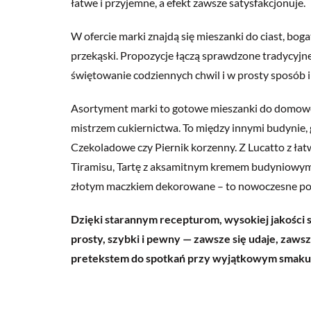
łatwe i przyjemne, a efekt zawsze satysfakcjonuje.
W ofercie marki znajdą się mieszanki do ciast, bo
przekąski. Propozycje łączą sprawdzone tradycyjn
świętowanie codziennych chwil i w prosty sposób
Asortyment marki to gotowe mieszanki do domoweg
mistrzem cukiernictwa. To między innymi budynie, g
Czekoladowe czy Piernik korzenny. Z Lucatto z ł
Tiramisu, Tartę z aksamitnym kremem budyniowy
złotym maczkiem dekorowane – to nowoczesne pod
Dzięki starannym recepturom, wysokiej jakości s
prosty, szybki i pewny — zawsze się udaje, zaws
pretekstem do spotkań przy wyjątkowym smaku i