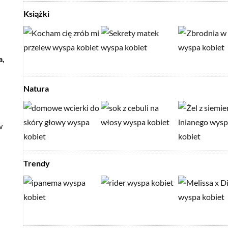
Książki
a,
Natura
w
Trendy