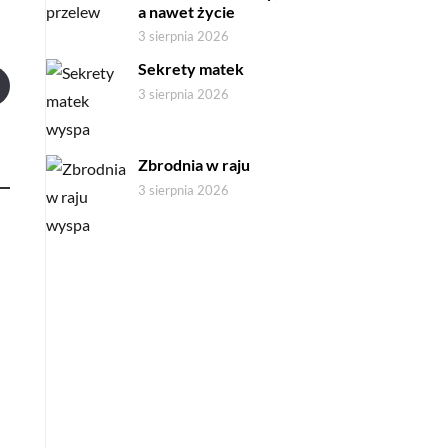
a nawet życie
3 sierpnia 2026
Sekrety matek
3 sierpnia 2026
Zbrodnia w raju
3 sierpnia 2026