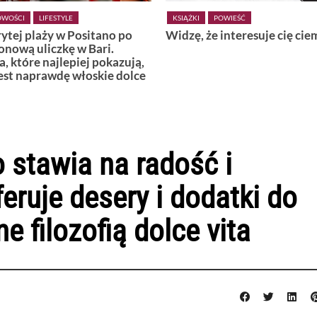
ŻKI
POWIEŚĆ
KSIĄŻKI
POWIEŚĆ
ę, że interesuje cię ciemność
Wiedźmy z Vardø
 stawia na radość i
eruje desery i dodatki do
e filozofią dolce vita