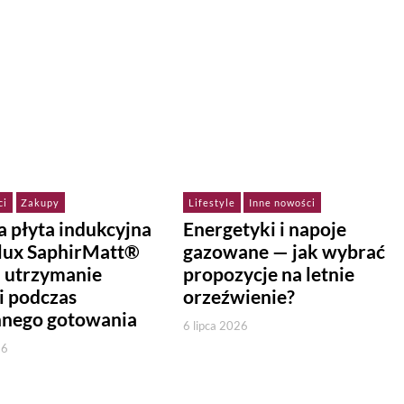
ci
Zakupy
Lifestyle
Inne nowości
 płyta indukcyjna
Energetyki i napoje
olux SaphirMatt®
gazowane — jak wybrać
a utrzymanie
propozycje na letnie
i podczas
orzeźwienie?
nnego gotowania
6 lipca 2026
26