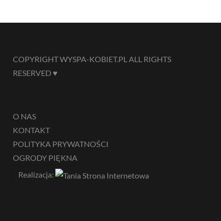
COPYRIGHT WYSPA-KOBIET.PL ALL RIGHTS
RESERVED ♥
O NAS
KONTAKT
POLITYKA PRYWATNOŚCI
OGRODY PIĘKNA
Realizacja: