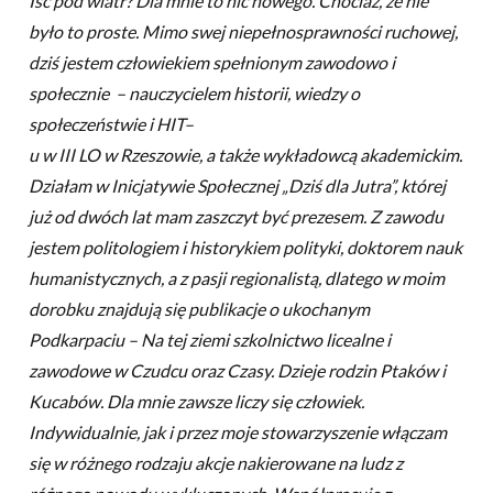
Iść pod wiatr? Dla mnie to nic nowego. Chociaż, że nie
było to proste. Mimo swej niepełnosprawności ruchowej,
dziś jestem człowiekiem spełnionym zawodowo i
społecznie – nauczycielem historii, wiedzy o
społeczeństwie i HIT–
u w III LO w Rzeszowie, a także wykładowcą akademickim.
Działam w Inicjatywie Społecznej „Dziś dla Jutra”, której
już od dwóch lat mam zaszczyt być prezesem. Z zawodu
jestem politologiem i historykiem polityki, doktorem nauk
humanistycznych, a z pasji regionalistą, dlatego w moim
dorobku znajdują się publikacje o ukochanym
Podkarpaciu – Na tej ziemi szkolnictwo licealne i
zawodowe w Czudcu oraz Czasy. Dzieje rodzin Ptaków i
Kucabów. Dla mnie zawsze liczy się człowiek.
Indywidualnie, jak i przez moje stowarzyszenie włączam
się w różnego rodzaju akcje nakierowane na ludz z