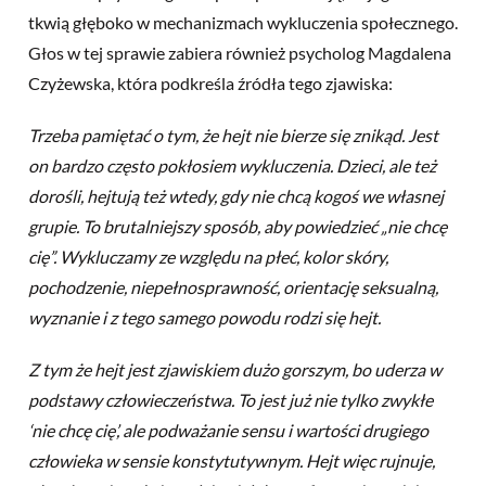
tkwią głęboko w mechanizmach wykluczenia społecznego.
Głos w tej sprawie zabiera również psycholog Magdalena
Czyżewska, która podkreśla źródła tego zjawiska:
Trzeba pamiętać o tym, że hejt nie bierze się znikąd. Jest
on bardzo często pokłosiem wykluczenia. Dzieci, ale też
dorośli, hejtują też wtedy, gdy nie chcą kogoś we własnej
grupie. To brutalniejszy sposób, aby powiedzieć „nie chcę
cię”. Wykluczamy ze względu na płeć, kolor skóry,
pochodzenie, niepełnosprawność, orientację seksualną,
wyznanie i z tego samego powodu rodzi się hejt.
Z tym że hejt jest zjawiskiem dużo gorszym, bo uderza w
podstawy człowieczeństwa. To jest już nie tylko zwykłe
‘nie chcę cię’, ale podważanie sensu i wartości drugiego
człowieka w sensie konstytutywnym. Hejt więc rujnuje,