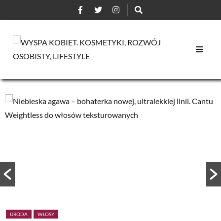
URODA
WŁOSY