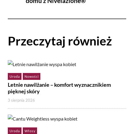
domu z Nivelazione®
Przeczytaj również
Uroda
Nowości
Letnie nawilżanie – komfort wyznacznikiem
pięknej skóry
3 sierpnia 2026
Uroda
Włosy