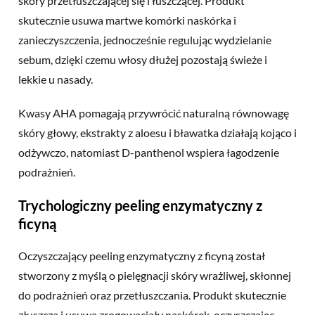
skóry przetłuszczającej się i łuszczącej. Produkt
skutecznie usuwa martwe komórki naskórka i
zanieczyszczenia, jednocześnie regulując wydzielanie
sebum, dzięki czemu włosy dłużej pozostają świeże i
lekkie u nasady.
Kwasy AHA pomagają przywrócić naturalną równowagę
skóry głowy
, ekstrakty z aloesu i bławatka działają kojąco i
odżywczo, natomiast D-panthenol wspiera łagodzenie
podrażnień.
Trychologiczny peeling enzymatyczny z
ficyną
Oczyszczający peeling enzymatyczny z ficyną został
stworzony z myślą o
pielęgnacji skóry
wrażliwej, skłonnej
do podrażnień oraz przetłuszczania. Produkt skutecznie
złuszcza i usuwa zrogowaciały naskórek, oczyszczając