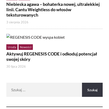
Niebieska agawa – bohaterka nowej, ultralekkiej
linii. Cantu Weightless do włosów
teksturowanych
3 sierpnia 2026
Uroda
Nowości
Aktywuj REGENESIS CODE i odkoduj potencjał
swojej skóry
30 lipca 2026
Szukaj: