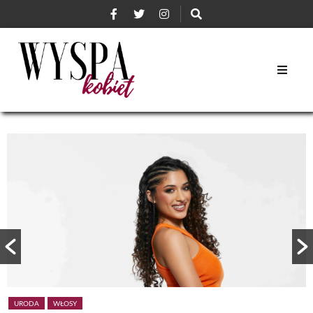
URODA
WŁOSY