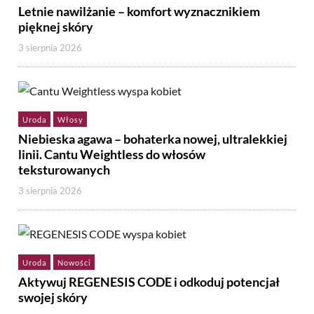
Letnie nawilżanie – komfort wyznacznikiem
pięknej skóry
3 sierpnia 2026
Uroda
Włosy
Niebieska agawa – bohaterka nowej, ultralekkiej
linii. Cantu Weightless do włosów
teksturowanych
3 sierpnia 2026
Uroda
Nowości
Aktywuj REGENESIS CODE i odkoduj potencjał
swojej skóry