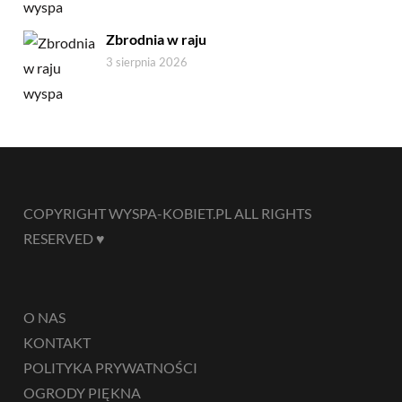
Zbrodnia w raju
3 sierpnia 2026
COPYRIGHT WYSPA-KOBIET.PL ALL RIGHTS
RESERVED ♥
O NAS
KONTAKT
POLITYKA PRYWATNOŚCI
OGRODY PIĘKNA