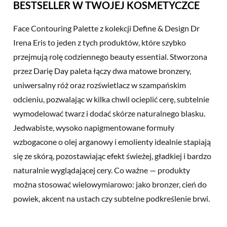
BESTSELLER W TWOJEJ KOSMETYCZCE
Face Contouring Palette z kolekcji Define & Design Dr
Irena Eris to jeden z tych produktów, które szybko
przejmują rolę codziennego beauty essential. Stworzona
przez Darię Day paleta łączy dwa matowe bronzery,
uniwersalny róż oraz rozświetlacz w szampańskim
odcieniu, pozwalając w kilka chwil ocieplić cerę, subtelnie
wymodelować twarz i dodać skórze naturalnego blasku.
Jedwabiste, wysoko napigmentowane formuły
wzbogacone o olej arganowy i emolienty idealnie stapiają
się ze skórą, pozostawiając efekt świeżej, gładkiej i bardzo
naturalnie wyglądającej cery. Co ważne — produkty
można stosować wielowymiarowo: jako bronzer, cień do
powiek, akcent na ustach czy subtelne podkreślenie brwi.