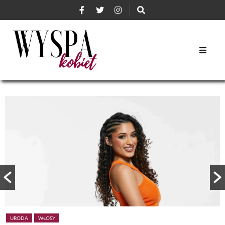
URODA
WŁOSY