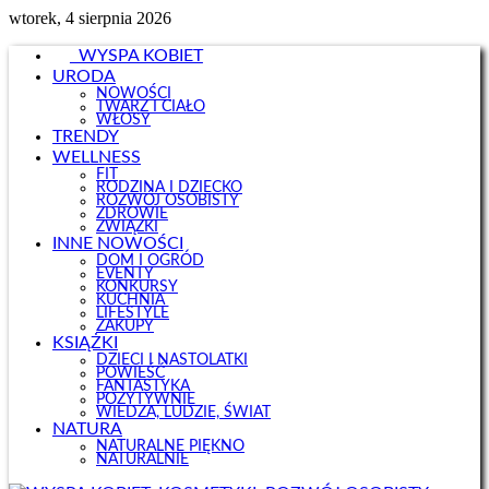
wtorek, 4 sierpnia 2026
WYSPA KOBIET
URODA
NOWOŚCI
TWARZ I CIAŁO
WŁOSY
TRENDY
WELLNESS
FIT
RODZINA I DZIECKO
ROZWÓJ OSOBISTY
ZDROWIE
ZWIĄZKI
INNE NOWOŚCI
DOM I OGRÓD
EVENTY
KONKURSY
KUCHNIA
LIFESTYLE
ZAKUPY
KSIĄŻKI
DZIECI I NASTOLATKI
POWIEŚĆ
FANTASTYKA
POZYTYWNIE
WIEDZA, LUDZIE, ŚWIAT
NATURA
NATURALNE PIĘKNO
NATURALNIE