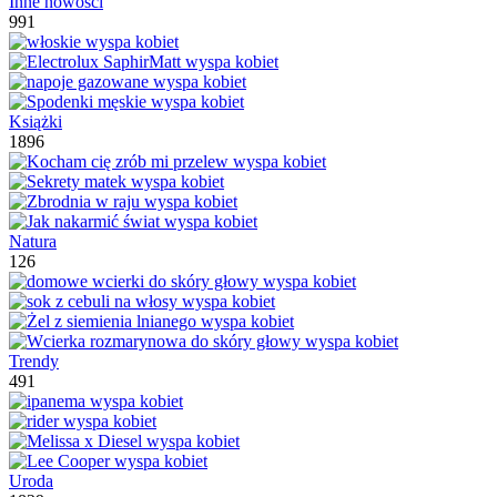
Inne nowości
991
Książki
1896
Natura
126
Trendy
491
Uroda