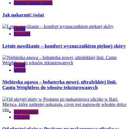
Wiedza, ludzie, świat
Jak nakarmić świat
Uroda
Nowości
Letnie nawilżanie – komfort wyznacznikiem pięknej skóry
Uroda
Włosy
Niebieska agawa – bohaterka nowej, ultralekkiej linii.
Cantu Weightless do włosów teksturowanych
Inne nowości
Lifestyle
Od ukrytej plaży w Positano po makaronową uliczkę w