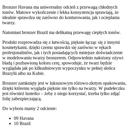
Bronzer Havana ma uniwersalny odcień z przewagą chłodnych
tonów. Matowe wykończenie i lekka konsystencja sprawiają, że
idealnie sprawdza się zarówno do konturowania, jak i ocieplania
twarzy.
Natomiast bronzer Brazil ma delikatną przewagę ciepłych tonów.
Produkt rozprowadza się z łatwością, pięknie łącząc się z innymi
kosmetykami, dzięki czemu sprawdzi się zarówno w rękach
profesjonalistów, jak i tych posiadających mniejsze doświadczenie
w modelowaniu twarzy bronzerem. Odpowiednio nałożony ożywi
bladą i pozbawioną koloru cerę, spowoduje, że twarz będzie
wyglądała jak po kilkudniowym wypoczynku w pełnej słońca
Brazylii albo na Kubie.
Bronzer zamknięty jest w luksusowym różowo-złotym opakowaniu,
dzięki któremu wygląda pięknie nie tylko na twarzy. W pudełeczku
jest również lusterko – żeby z niego korzystać, trzeba tylko zdjąć
folię zabezpieczającą.
Do wyboru mamy 2 odcienie:
09 Havana
10 Brazil