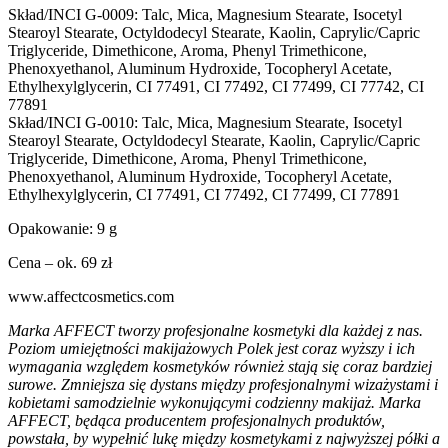
Skład/INCI G-0009: Talc, Mica, Magnesium Stearate, Isocetyl
Stearoyl Stearate, Octyldodecyl Stearate, Kaolin, Caprylic/Capric
Triglyceride, Dimethicone, Aroma, Phenyl Trimethicone,
Phenoxyethanol, Aluminum Hydroxide, Tocopheryl Acetate,
Ethylhexylglycerin, CI 77491, CI 77492, CI 77499, CI 77742, CI
77891
Skład/INCI G-0010: Talc, Mica, Magnesium Stearate, Isocetyl
Stearoyl Stearate, Octyldodecyl Stearate, Kaolin, Caprylic/Capric
Triglyceride, Dimethicone, Aroma, Phenyl Trimethicone,
Phenoxyethanol, Aluminum Hydroxide, Tocopheryl Acetate,
Ethylhexylglycerin, CI 77491, CI 77492, CI 77499, CI 77891
Opakowanie: 9 g
Cena – ok. 69 zł
www.affectcosmetics.com
Marka AFFECT tworzy profesjonalne kosmetyki dla każdej z nas.
Poziom umiejętności makijażowych Polek jest coraz wyższy i ich
wymagania względem kosmetyków również stają się coraz bardziej
surowe. Zmniejsza się dystans między profesjonalnymi wizażystami i
kobietami samodzielnie wykonującymi codzienny makijaż. Marka
AFFECT, będąca producentem profesjonalnych produktów,
powstała, by wypełnić lukę między kosmetykami z najwyższej półki a