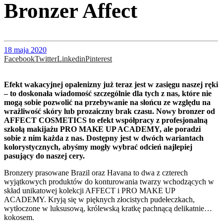
Bronzer Affect
18 maja 2020
Facebook
Twitter
Linkedin
Pinterest
Efekt wakacyjnej opalenizny już teraz jest w zasięgu naszej ręki
– to doskonała wiadomość szczególnie dla tych z nas, które nie
mogą sobie pozwolić na przebywanie na słońcu ze względu na
wrażliwość skóry lub prozaiczny brak czasu. Nowy bronzer od
AFFECT COSMETICS to efekt współpracy z profesjonalną
szkołą makijażu PRO MAKE UP ACADEMY, ale poradzi
sobie z nim każda z nas. Dostępny jest w dwóch wariantach
kolorystycznych, abyśmy mogły wybrać odcień najlepiej
pasujący do naszej cery.
Bronzery prasowane Brazil oraz Havana to dwa z czterech
wyjątkowych produktów do konturowania twarzy wchodzących w
skład unikatowej kolekcji AFFECT i PRO MAKE UP
ACADEMY. Kryją się w pięknych złocistych pudełeczkach,
wytłoczone w luksusową, królewską kratkę pachnącą delikatnie…
kokosem.