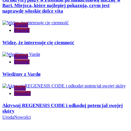
Bari. Miejsca, które najlepiej pokazują, czym jest
naprawdę włoskie dolce vita
Książki
Powieść
Widzę, że interesuje cię ciemność
Książki
Powieść
Wiedźmy z Vardø
Uroda
Nowości
Aktywuj REGENESIS CODE i odkoduj potencjał swojej
skóry
Uroda
Nowości