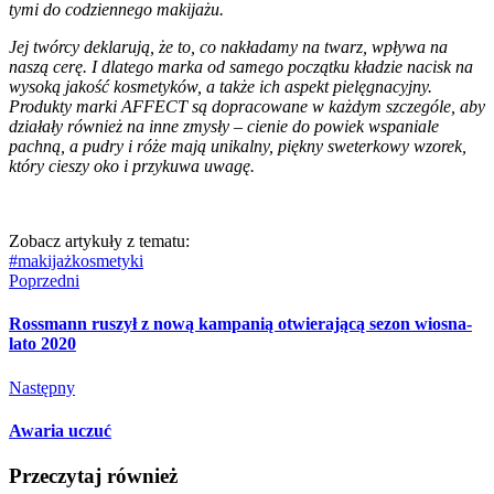
tymi do codziennego makijażu.
Jej twórcy deklarują, że to, co nakładamy na twarz, wpływa na
naszą cerę. I dlatego marka od samego początku kładzie nacisk na
wysoką jakość kosmetyków, a także ich aspekt pielęgnacyjny.
Produkty marki AFFECT są dopracowane w każdym szczególe, aby
działały również na inne zmysły – cienie do powiek wspaniale
pachną, a pudry i róże mają unikalny, piękny sweterkowy wzorek,
który cieszy oko i przykuwa uwagę.
Zobacz artykuły z tematu:
#makijaż
kosmetyki
Poprzedni
Rossmann ruszył z nową kampanią otwierającą sezon wiosna-
lato 2020
Następny
Awaria uczuć
Przeczytaj również