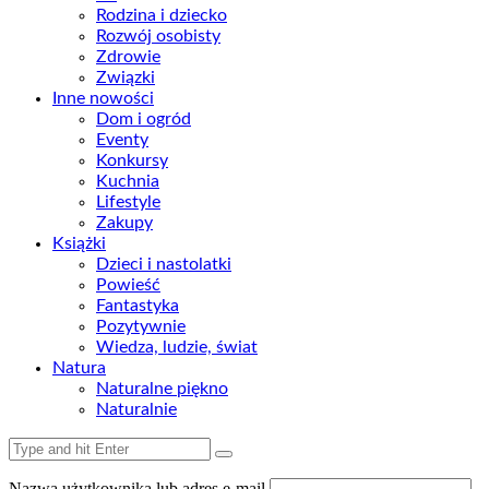
Rodzina i dziecko
Rozwój osobisty
Zdrowie
Związki
Inne nowości
Dom i ogród
Eventy
Konkursy
Kuchnia
Lifestyle
Zakupy
Książki
Dzieci i nastolatki
Powieść
Fantastyka
Pozytywnie
Wiedza, ludzie, świat
Natura
Naturalne piękno
Naturalnie
Nazwa użytkownika lub adres e-mail