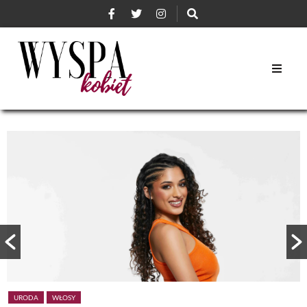
URODA
WŁOSY