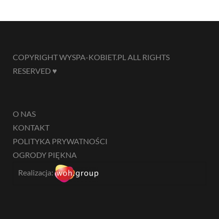
COPYRIGHT WYSPA-KOBIET.PL ALL RIGHTS
RESERVED ♥
O NAS
KONTAKT
POLITYKA PRYWATNOŚCI
OGRODY PIĘKNA
Realizacja: