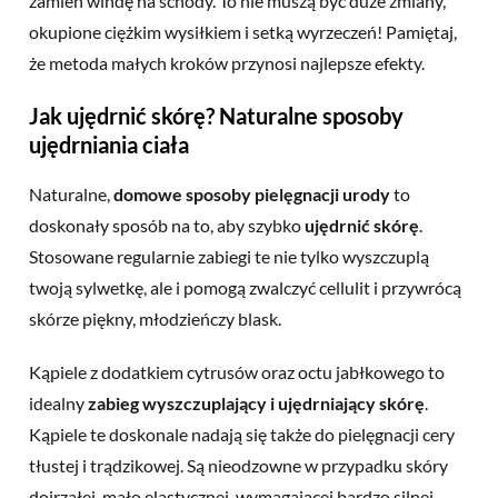
zamień windę na schody. To nie muszą być duże zmiany,
okupione ciężkim wysiłkiem i setką wyrzeczeń! Pamiętaj,
że metoda małych kroków przynosi najlepsze efekty.
Jak ujędrnić skórę? Naturalne sposoby
ujędrniania ciała
Naturalne,
domowe sposoby pielęgnacji urody
to
doskonały sposób na to, aby szybko
ujędrnić skórę
.
Stosowane regularnie zabiegi te nie tylko wyszczuplą
twoją sylwetkę, ale i pomogą zwalczyć cellulit i przywrócą
skórze piękny, młodzieńczy blask.
Kąpiele
z dodatkiem cytrusów oraz octu jabłkowego to
idealny
zabieg wyszczuplający i ujędrniający skórę
.
Kąpiele te doskonale nadają się także do pielęgnacji cery
tłustej i trądzikowej. Są nieodzowne w przypadku skóry
dojrzałej, mało elastycznej, wymagającej bardzo silnej