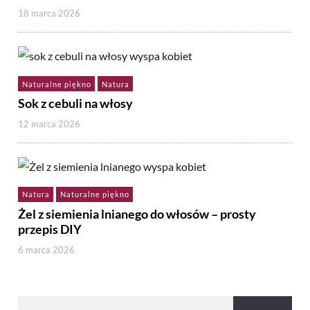
18 marca 2026
Naturalne piękno
Natura
Sok z cebuli na włosy
12 marca 2026
Natura
Naturalne piękno
Żel z siemienia lnianego do włosów – prosty
przepis DIY
6 marca 2026
Szukaj: