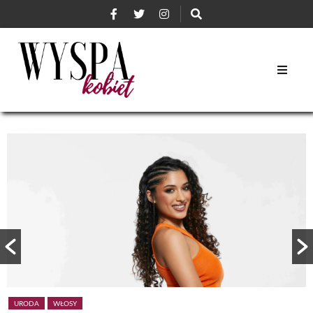
URODA
WŁOSY