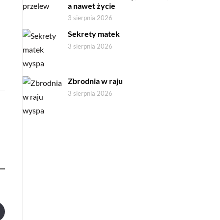
a nawet życie
3 sierpnia 2026
Sekrety matek
3 sierpnia 2026
Zbrodnia w raju
3 sierpnia 2026