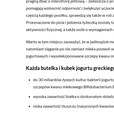
pragną dbać o mikroflorę jelitową – zwłaszcza 
pomagają
wzmocnić odporność
i zwiększyć uczuci
częścią każdego posiłku, sprawdzą się także w rol
Przeznaczone do picia i jedzenia łyżeczką został
aktywności fizycznej, a także osób o wymaganiach 
Warto w tym miejscu zauważyć, że w jadłospisie 
natomiast sięganie po nie zamiast mleka pozwoli wz
jogurtowych i wyselekcjonowane szczepy kwasu 
Każda butelka i kubek jogurtu greck
do 30 miliardów żywych kultur bakterii jogur
szczepów kwasu mlekowego Bifidobacterium 
wysoka zawartość białka o doskonałym składzi
niska zawartość tłuszczu (nasyconych kwasów t