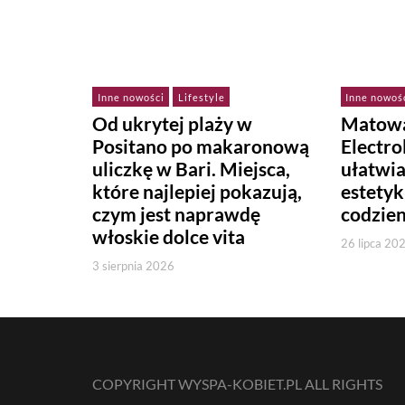
Inne nowości
Lifestyle
Inne nowoś
Od ukrytej plaży w
Matowa
Positano po makaronową
Electr
uliczkę w Bari. Miejsca,
ułatwi
które najlepiej pokazują,
estetyk
czym jest naprawdę
codzie
włoskie dolce vita
26 lipca 20
3 sierpnia 2026
COPYRIGHT WYSPA-KOBIET.PL ALL RIGHTS