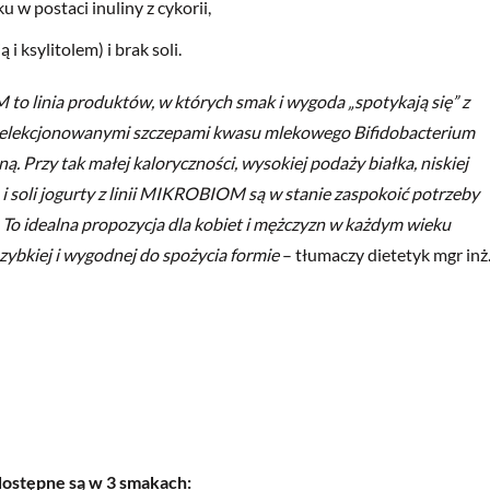
 w postaci inuliny z cykorii,
i ksylitolem) i brak soli.
to linia produktów, w których smak i wygoda „spotykają się” z
yselekcjonowanymi szczepami kwasu mlekowego Bifidobacterium
. Przy tak małej kaloryczności, wysokiej podaży białka, niskiej
 i soli jogurty z linii MIKROBIOM są w stanie zaspokoić potrzeby
. To idealna propozycja dla kobiet i mężczyzn w każdym wieku
ybkiej i wygodnej do spożycia formie
– tłumaczy dietetyk mgr inż
ostępne są w 3 smakach: