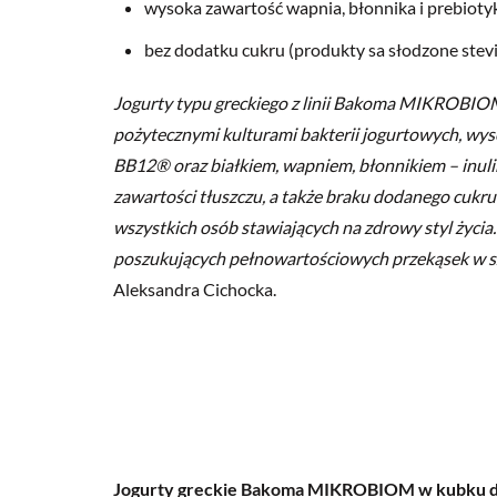
wysoka zawartość wapnia, błonnika i prebiotyku
bez dodatku cukru (produkty sa słodzone stevią 
Jogurty typu greckiego z linii Bakoma MIKROBIOM 
pożytecznymi kulturami bakterii jogurtowych, w
BB12® oraz białkiem, wapniem, błonnikiem – inuliną
zawartości tłuszczu, a także braku dodanego cukru
wszystkich osób stawiających na zdrowy styl życia
poszukujących pełnowartościowych przekąsek w sz
Aleksandra Cichocka.
Jogurty greckie
Bakoma MIKROBIOM
w kubku d