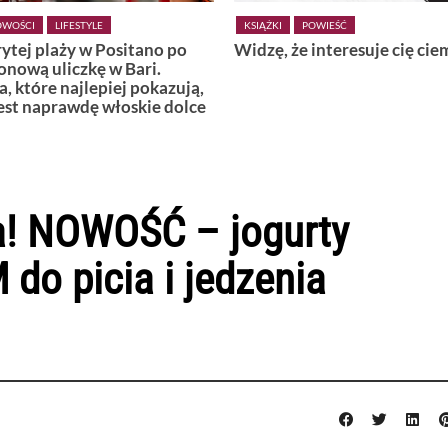
OWOŚCI
LIFESTYLE
KSIĄŻKI
POWIEŚĆ
ytej plaży w Positano po
Widzę, że interesuje cię ci
nową uliczkę w Bari.
a, które najlepiej pokazują,
est naprawdę włoskie dolce
ta! NOWOŚĆ – jogurty
o picia i jedzenia