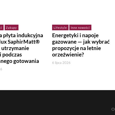
ci
Zakupy
Lifestyle
Inne nowości
 płyta indukcyjna
Energetyki i napoje
olux SaphirMatt®
gazowane — jak wybrać
a utrzymanie
propozycje na letnie
i podczas
orzeźwienie?
nnego gotowania
6 lipca 2026
26
O