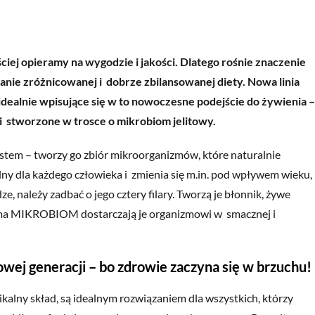
ej opieramy na wygodzie i jakości. Dlatego rośnie znaczenie
ie zróżnicowanej i dobrze zbilansowanej diety. Nowa linia
ealnie wpisujące się w to nowoczesne podejście do żywienia –
 stworzone w trosce o mikrobiom jelitowy.
stem – tworzy go zbiór mikroorganizmów, które naturalnie
ny dla każdego człowieka i zmienia się m.in. pod wpływem wieku,
, należy zadbać o jego cztery filary. Tworzą je błonnik, żywe
akoma MIKROBIOM dostarczają je organizmowi w smacznej i
j generacji – bo zdrowie zaczyna się w brzuchu!
lny skład, są idealnym rozwiązaniem dla wszystkich, którzy