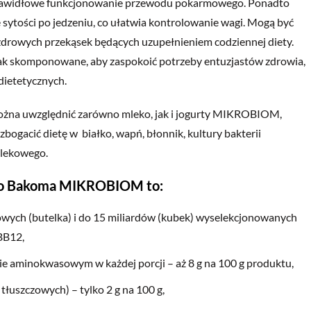
o prawidłowe funkcjonowanie przewodu pokarmowego. Ponadto
e sytości po jedzeniu, co ułatwia kontrolowanie wagi. Mogą być
i zdrowych przekąsek będących uzupełnieniem codziennej diety.
y tak skomponowane, aby zaspokoić potrzeby entuzjastów zdrowia,
dietetycznych.
można uwzględnić zarówno mleko, jak i jogurty MIKROBIOM,
bogacić dietę w białko, wapń, błonnik, kultury bakterii
mlekowego.
iego Bakoma MIKROBIOM to:
towych (butelka) i do 15 miliardów (kubek) wyselekcjonowanych
BB12,
e aminokwasowym w każdej porcji – aż 8 g na 100 g produktu,
łuszczowych) – tylko 2 g na 100 g,