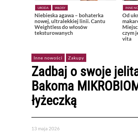
URODA
WŁOSY
INNE N
omfort
Niebieska agawa – bohaterka
Od ukr
 skóry
nowej, ultralekkiej linii. Cantu
makaro
Weightless do włosów
Miejsc
teksturowanych
czym j
vita
Inne nowości
Zakupy
Zadbaj o swoje jeli
Bakoma MIKROBIOM d
łyżeczką
13 maja 2026