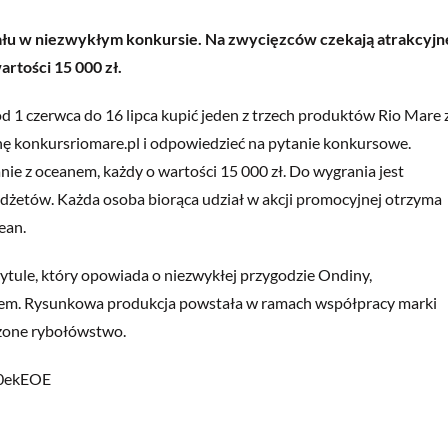
łu w niezwykłym konkursie. Na zwycięzców czekają atrakcyjn
rtości 15 000 zł.
d 1 czerwca do 16 lipca kupić jeden z trzech produktów Rio Mare 
nę konkursriomare.pl i odpowiedzieć na pytanie konkursowe.
e z oceanem, każdy o wartości 15 000 zł. Do wygrania jest
żetów. Każda osoba biorąca udział w akcji promocyjnej otrzyma
ean.
ytule, który opowiada o niezwykłej przygodzie Ondiny,
lem. Rysunkowa produkcja powstała w ramach współpracy marki
żone rybołówstwo.
dI0ekEOE