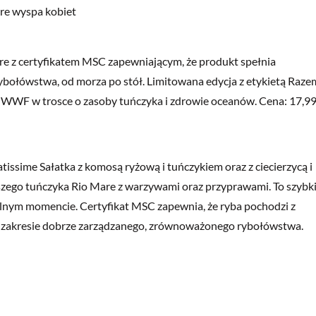
re z certyfikatem MSC zapewniającym, że produkt spełnia
bołówstwa, od morza po stół. Limitowana edycja z etykietą Raze
 WWF w trosce o zasoby tuńczyka i zdrowie oceanów. Cena: 17,9
tissime Sałatka z komosą ryżową i tuńczykiem oraz z ciecierzycą i
pszego tuńczyka Rio Mare z warzywami oraz przyprawami. To szybki
lnym momencie. Certyfikat MSC zapewnia, że ryba pochodzi z
zakresie dobrze zarządzanego, zrównoważonego rybołówstwa.