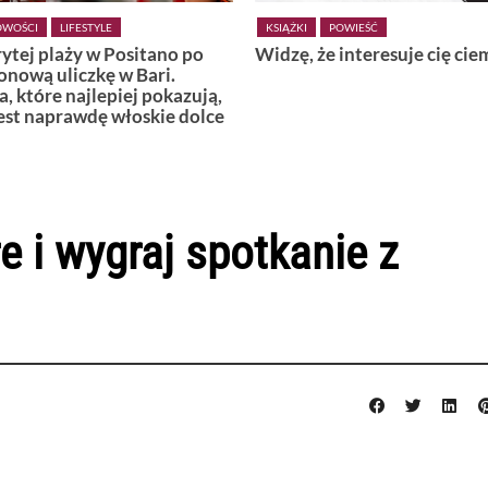
IĄŻKI
POWIEŚĆ
KSIĄŻKI
POWIEŚĆ
zę, że interesuje cię ciemność
Wiedźmy z Vardø
e i wygraj spotkanie z