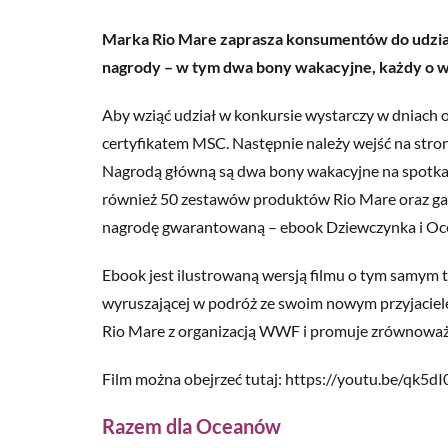
Marka Rio Mare zaprasza konsumentów do udzia
nagrody – w tym dwa bony wakacyjne, każdy o wa
Aby wziąć udział w konkursie wystarczy w dniach o
certyfikatem MSC. Następnie należy wejść na stro
Nagrodą główną są dwa bony wakacyjne na spotkani
również 50 zestawów produktów Rio Mare oraz gad
nagrodę gwarantowaną – ebook Dziewczynka i Oc
Ebook jest ilustrowaną wersją filmu o tym samym t
wyruszającej w podróż ze swoim nowym przyjacie
Rio Mare z organizacją WWF i promuje zrównowa
Film można obejrzeć tutaj: https://youtu.be/qk5
Razem dla Oceanów