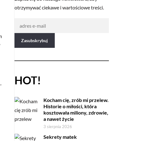
otrzymywać ciekawe i wartościowe treści.
m
9
HOT!
,
Kocham cię, zrób mi przelew.
Historie o miłości, która
kosztowała miliony, zdrowie,
a nawet życie
3 sierpnia 2026
Sekrety matek