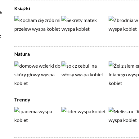
Książki
e
z
Natura
Trendy