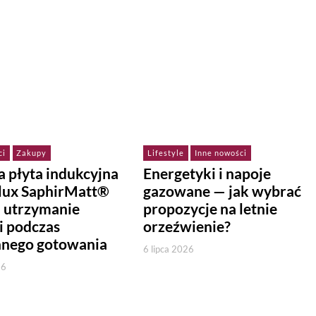
ci
Zakupy
Lifestyle
Inne nowości
 płyta indukcyjna
Energetyki i napoje
olux SaphirMatt®
gazowane — jak wybrać
a utrzymanie
propozycje na letnie
i podczas
orzeźwienie?
nnego gotowania
6 lipca 2026
26