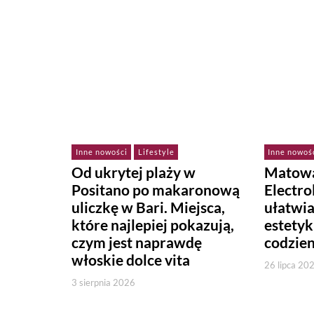
Inne nowości
Lifestyle
Inne nowoś
Od ukrytej plaży w
Matowa
Positano po makaronową
Electr
uliczkę w Bari. Miejsca,
ułatwi
które najlepiej pokazują,
estetyk
czym jest naprawdę
codzie
włoskie dolce vita
26 lipca 20
3 sierpnia 2026