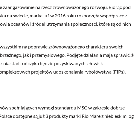
je zaangażowanie na rzecz zrównoważonego rozwoju. Biorąc pod
a na świecie, marka już w 2016 roku rozpoczęła współpracę z
owia oceanów i źródeł utrzymania społeczności, które są od nich
de wszystkim na poprawie zrównoważonego charakteru swoich
zeżnego, jak i przemysłowego. Podjęte działania maja sprawić, ż
nią stad tuńczyka będzie pozyskiwanych z łowisk
 kompleksowych projektów udoskonalania rybołówstwa (FIPs).
owów spełniających wymogi standardu MSC w zakresie dobrze
sce dostępne są już 3 produkty marki Rio Mare z niebieskim lo