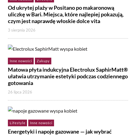
Od ukrytej plaży w Positano po makaronową
uliczkę w Bari. Miejsca, które najlepiej pokazują,
czym jest naprawdę włoskie dolce vita
3 sierpnia 2026
Inne nowości
Zakupy
Matowa płyta indukcyjna Electrolux SaphirMatt®
ułatwia utrzymanie estetyki podczas codziennego
gotowania
26 lipca 2026
Lifestyle
Inne nowości
Energetyki i napoje gazowane — jak wybrać