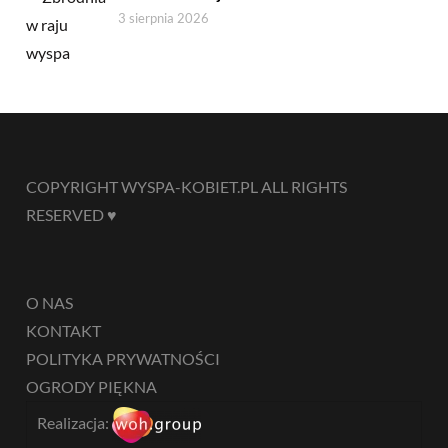
3 sierpnia 2026
COPYRIGHT WYSPA-KOBIET.PL ALL RIGHTS
RESERVED ♥
O NAS
KONTAKT
POLITYKA PRYWATNOŚCI
OGRODY PIĘKNA
Realizacja: