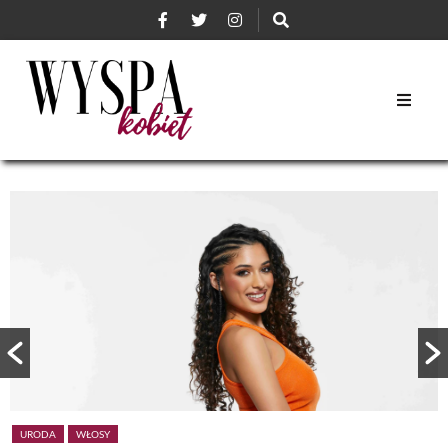
URODA
WŁOSY