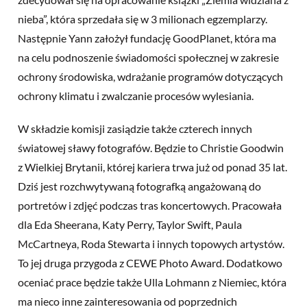
nieba”, która sprzedała się w 3 milionach egzemplarzy.
Następnie Yann założył fundację GoodPlanet, która ma
na celu podnoszenie świadomości społecznej w zakresie
ochrony środowiska, wdrażanie programów dotyczących
ochrony klimatu i zwalczanie procesów wylesiania.
W składzie komisji zasiądzie także czterech innych
światowej sławy fotografów. Będzie to Christie Goodwin
z Wielkiej Brytanii, której kariera trwa już od ponad 35 lat.
Dziś jest rozchwytywaną fotografką angażowaną do
portretów i zdjęć podczas tras koncertowych. Pracowała
dla Eda Sheerana, Katy Perry, Taylor Swift, Paula
McCartneya, Roda Stewarta i innych topowych artystów.
To jej druga przygoda z CEWE Photo Award. Dodatkowo
oceniać prace będzie także Ulla Lohmann z Niemiec, która
ma nieco inne zainteresowania od poprzednich