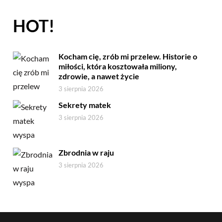
HOT!
Kocham cię, zrób mi przelew. Historie o
miłości, która kosztowała miliony,
zdrowie, a nawet życie
3 sierpnia 2026
Sekrety matek
3 sierpnia 2026
Zbrodnia w raju
3 sierpnia 2026