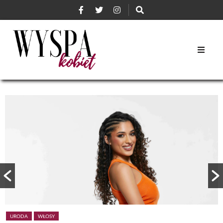
URODA
WŁOSY