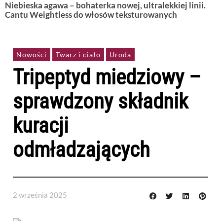
Niebieska agawa – bohaterka nowej, ultralekkiej linii.
Cantu Weightless do włosów teksturowanych
Nowości
Twarz i ciało
Uroda
Tripeptyd miedziowy –
sprawdzony składnik
kuracji
odmładzających
2 września 2025