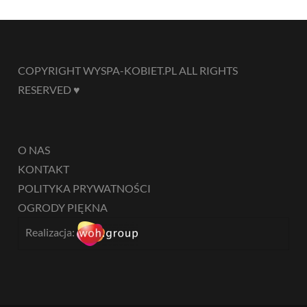
COPYRIGHT WYSPA-KOBIET.PL ALL RIGHTS
RESERVED ♥
O NAS
KONTAKT
POLITYKA PRYWATNOŚCI
OGRODY PIĘKNA
Realizacja: