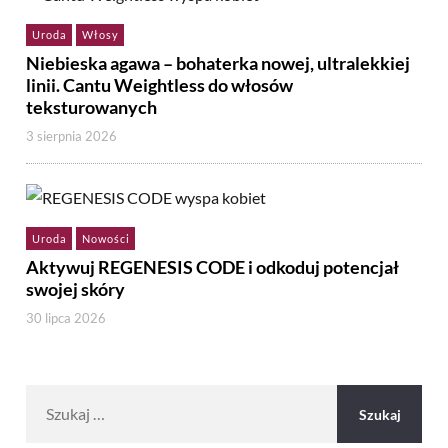
Uroda
Włosy
Niebieska agawa – bohaterka nowej, ultralekkiej
linii. Cantu Weightless do włosów
teksturowanych
3 sierpnia 2026
Uroda
Nowości
Aktywuj REGENESIS CODE i odkoduj potencjał
swojej skóry
30 lipca 2026
Szukaj: