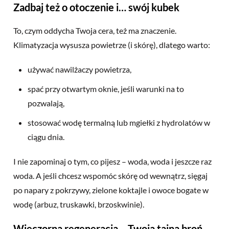
Zadbaj też o otoczenie i… swój kubek
To, czym oddycha Twoja cera, też ma znaczenie.
Klimatyzacja wysusza powietrze (i skórę), dlatego warto:
używać nawilżaczy powietrza,
spać przy otwartym oknie, jeśli warunki na to
pozwalają,
stosować wodę termalną lub mgiełki z hydrolatów w
ciągu dnia.
I nie zapominaj o tym, co pijesz – woda, woda i jeszcze raz
woda. A jeśli chcesz wspomóc skórę od wewnątrz, sięgaj
po napary z pokrzywy, zielone koktajle i owoce bogate w
wodę (arbuz, truskawki, brzoskwinie).
Wieczorna regeneracja – Twoja tajna broń