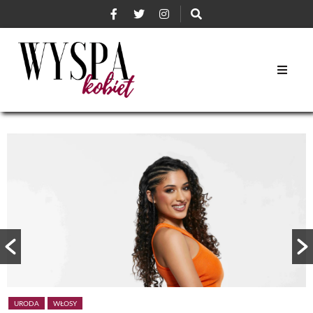
URODA
WŁOSY