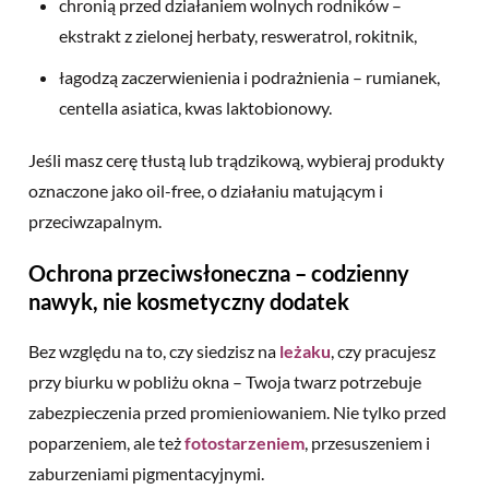
chronią przed działaniem wolnych rodników –
ekstrakt z zielonej herbaty, resweratrol, rokitnik,
łagodzą zaczerwienienia i podrażnienia – rumianek,
centella asiatica, kwas laktobionowy.
Jeśli masz cerę tłustą lub trądzikową, wybieraj produkty
oznaczone jako oil-free, o działaniu matującym i
przeciwzapalnym.
Ochrona przeciwsłoneczna – codzienny
nawyk, nie kosmetyczny dodatek
Bez względu na to, czy siedzisz na
leżaku
, czy pracujesz
przy biurku w pobliżu okna – Twoja twarz potrzebuje
zabezpieczenia przed promieniowaniem. Nie tylko przed
poparzeniem, ale też
fotostarzeniem
, przesuszeniem i
zaburzeniami pigmentacyjnymi.