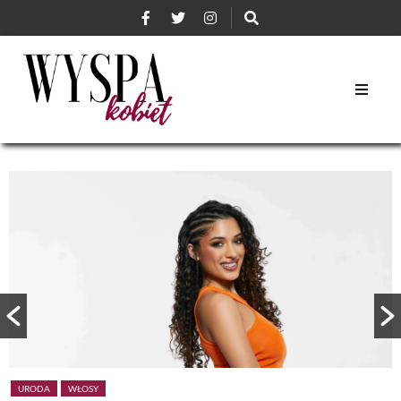
URODA
WŁOSY