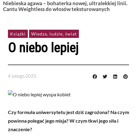
Niebieska agawa – bohaterka nowej, ultralekkiej linii.
Cantu Weightless do włosów teksturowanych
Książki
Wiedza, ludzie, świat
O niebo lepiej
4 lutego 2025
Czy formuła uniwersytetu jest dziś zagrożona? Na czym
powinna polegać jego misja? W czym tkwi jego siła i
znaczenie?