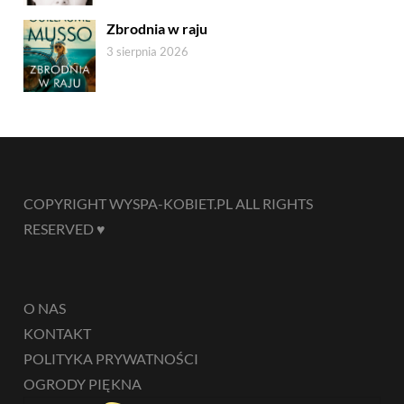
Zbrodnia w raju
3 sierpnia 2026
COPYRIGHT WYSPA-KOBIET.PL ALL RIGHTS
RESERVED ♥
O NAS
KONTAKT
POLITYKA PRYWATNOŚCI
OGRODY PIĘKNA