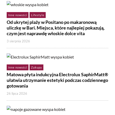
Inne nowości
Lifestyle
Od ukrytej plaży w Positano po makaronową
uliczkę w Bari. Miejsca, które najlepiej pokazują,
czym jest naprawdę włoskie dolce vita
3 sierpnia 2026
Inne nowości
Zakupy
Matowa płyta indukcyjna Electrolux SaphirMatt®
ułatwia utrzymanie estetyki podczas codziennego
gotowania
26 lipca 2026