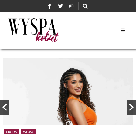
URODA
WŁOSY