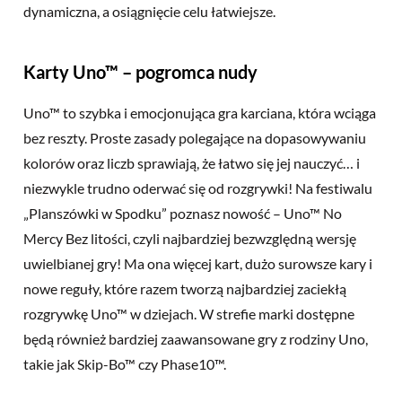
dynamiczna, a osiągnięcie celu łatwiejsze.
Karty Uno™ – pogromca nudy
Uno™ to szybka i emocjonująca gra karciana, która wciąga
bez reszty. Proste zasady polegające na dopasowywaniu
kolorów oraz liczb sprawiają, że łatwo się jej nauczyć… i
niezwykle trudno oderwać się od rozgrywki! Na festiwalu
„Planszówki w Spodku” poznasz nowość – Uno™ No
Mercy Bez litości, czyli najbardziej bezwzględną wersję
uwielbianej gry! Ma ona więcej kart, dużo surowsze kary i
nowe reguły, które razem tworzą najbardziej zaciekłą
rozgrywkę Uno™ w dziejach. W strefie marki dostępne
będą również bardziej zaawansowane gry z rodziny Uno,
takie jak Skip-Bo™ czy Phase10™.