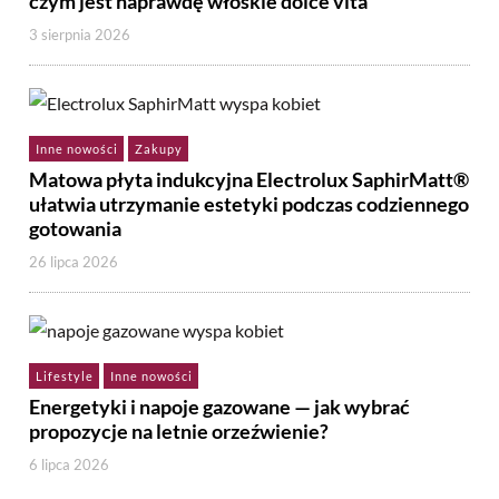
czym jest naprawdę włoskie dolce vita
3 sierpnia 2026
Inne nowości
Zakupy
Matowa płyta indukcyjna Electrolux SaphirMatt®
ułatwia utrzymanie estetyki podczas codziennego
gotowania
26 lipca 2026
Lifestyle
Inne nowości
Energetyki i napoje gazowane — jak wybrać
propozycje na letnie orzeźwienie?
6 lipca 2026