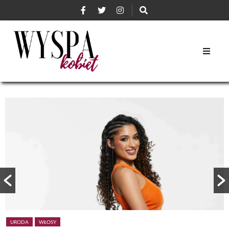
URODA
WŁOSY