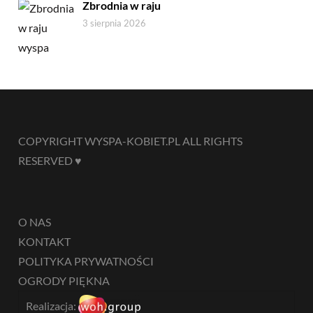
Zbrodnia w raju
3 sierpnia 2026
COPYRIGHT WYSPA-KOBIET.PL ALL RIGHTS
RESERVED ♥
O NAS
KONTAKT
POLITYKA PRYWATNOŚCI
OGRODY PIĘKNA
Realizacja: