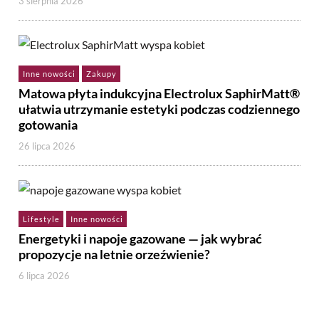
3 sierpnia 2026
Inne nowości
Zakupy
Matowa płyta indukcyjna Electrolux SaphirMatt®
ułatwia utrzymanie estetyki podczas codziennego
gotowania
26 lipca 2026
Lifestyle
Inne nowości
Energetyki i napoje gazowane — jak wybrać
propozycje na letnie orzeźwienie?
6 lipca 2026