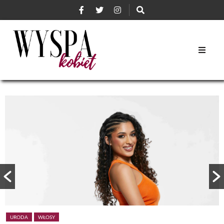
URODA
WŁOSY