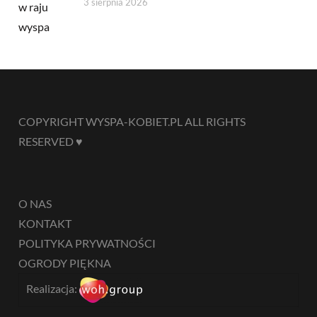
3 sierpnia 2026
COPYRIGHT WYSPA-KOBIET.PL ALL RIGHTS
RESERVED ♥
O NAS
KONTAKT
POLITYKA PRYWATNOŚCI
OGRODY PIĘKNA
Realizacja: