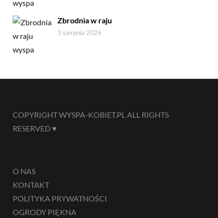
Zbrodnia w raju
3 sierpnia 2026
COPYRIGHT WYSPA-KOBIET.PL ALL RIGHTS
RESERVED ♥
O NAS
KONTAKT
POLITYKA PRYWATNOŚCI
OGRODY PIĘKNA