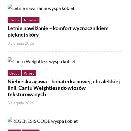
Uroda
Nowości
Letnie nawilżanie – komfort wyznacznikiem
pięknej skóry
3 sierpnia 2026
Uroda
Włosy
Niebieska agawa – bohaterka nowej, ultralekkiej
linii. Cantu Weightless do włosów
teksturowanych
3 sierpnia 2026