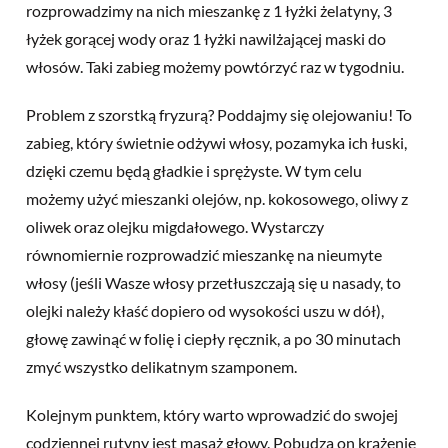
rozprowadzimy na nich mieszankę z 1 łyżki żelatyny, 3
łyżek gorącej wody oraz 1 łyżki nawilżającej maski do
włosów. Taki zabieg możemy powtórzyć raz w tygodniu.
Problem z szorstką fryzurą? Poddajmy się olejowaniu! To
zabieg, który świetnie odżywi włosy, pozamyka ich łuski,
dzięki czemu będą gładkie i sprężyste. W tym celu
możemy użyć mieszanki olejów, np. kokosowego, oliwy z
oliwek oraz olejku migdałowego. Wystarczy
równomiernie rozprowadzić mieszankę na nieumyte
włosy (jeśli Wasze włosy przetłuszczają się u nasady, to
olejki należy kłaść dopiero od wysokości uszu w dół),
głowę zawinąć w folię i ciepły ręcznik, a po 30 minutach
zmyć wszystko delikatnym szamponem.
Kolejnym punktem, który warto wprowadzić do swojej
codziennej rutyny jest masaż głowy. Pobudza on krążenie