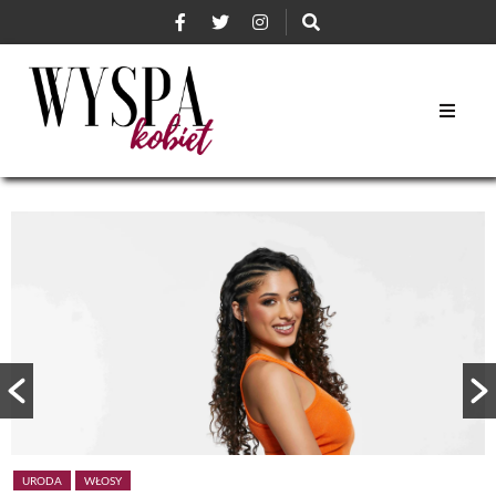
URODA
WŁOSY