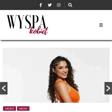
URODA
WŁOSY