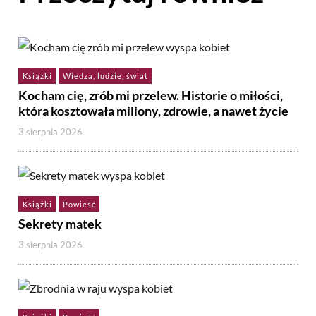
Książki
Wiedza, ludzie, świat
Kocham cię, zrób mi przelew. Historie o miłości,
która kosztowała miliony, zdrowie, a nawet życie
3 sierpnia 2026
Książki
Powieść
Sekrety matek
3 sierpnia 2026