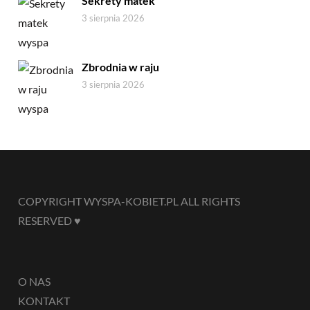
Sekrety matek
3 sierpnia 2026
Zbrodnia w raju
3 sierpnia 2026
COPYRIGHT WYSPA-KOBIET.PL ALL RIGHTS
RESERVED ♥
O NAS
KONTAKT