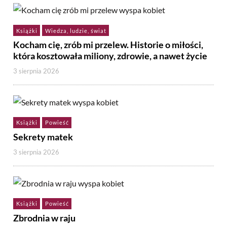
Książki
Wiedza, ludzie, świat
Kocham cię, zrób mi przelew. Historie o miłości,
która kosztowała miliony, zdrowie, a nawet życie
3 sierpnia 2026
Książki
Powieść
Sekrety matek
3 sierpnia 2026
Książki
Powieść
Zbrodnia w raju