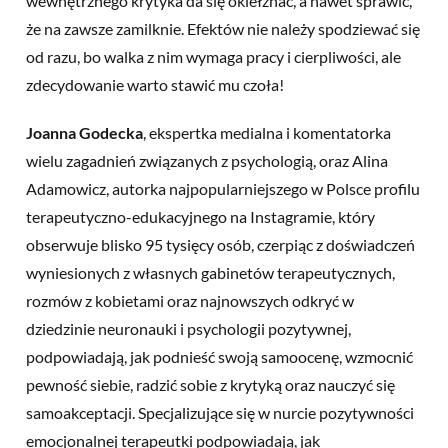
wewnętrznego krytyka da się okiełznać, a nawet sprawić,
że na zawsze zamilknie. Efektów nie należy spodziewać się
od razu, bo walka z nim wymaga pracy i cierpliwości, ale
zdecydowanie warto stawić mu czoła!
Joanna Godecka
, ekspertka medialna i komentatorka
wielu zagadnień związanych z psychologią, oraz Alina
Adamowicz, autorka najpopularniejszego w Polsce profilu
terapeutyczno-edukacyjnego na Instagramie, który
obserwuje blisko 95 tysięcy osób, czerpiąc z doświadczeń
wyniesionych z własnych gabinetów terapeutycznych,
rozmów z kobietami oraz najnowszych odkryć w
dziedzinie neuronauki i psychologii pozytywnej,
podpowiadają, jak podnieść swoją samoocenę, wzmocnić
pewność siebie, radzić sobie z krytyką oraz nauczyć się
samoakceptacji. Specjalizujące się w nurcie pozytywności
emocjonalnej terapeutki podpowiadają, jak