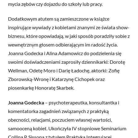
mycia zębów czy dojazdu do szkoły lub pracy.
Dodatkowym atutem są zamieszczone w książce
inspirujące wywiady z kobietami znanymi ze świata show-
biznesu, które opowiadają, w jaki sposób poradziły sobie z
wewnętrznym głosem odbierającym im radość życia.
Joanna Godecka i Alina Adamowicz do podzielenia się
swoimi doświadczeniami zaprosiły dziennikarki: Dorotę
Wellman, Odetę Moro i Darię Ładochę, aktorki: Zofię
Zborowską-Wronę i Katarzynę Cichopek oraz
piosenkarkę Honoratę Skarbek.
Joanna Godecka
– psychoterapeutka, konsultantka i
komentatorka zagadnień związanych z praktyką
obecności, relacjami, poczuciem własnej wartości,
samooceną kobiet. Ukończyła IV stopniowe Seminarium
Collina P. Sissona z tytułem Praktyka Integrującej