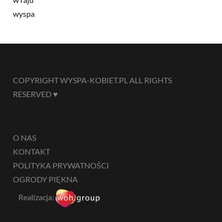
COPYRIGHT WYSPA-KOBIET.PL ALL RIGHTS
RESERVED ♥
O NAS
KONTAKT
POLITYKA PRYWATNOŚCI
OGRODY PIĘKNA
Realizacja: