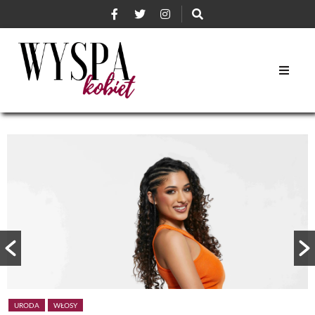
URODA
WŁOSY